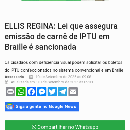
GRAVE:
Homem é esfaqueado no peito durante briga ent
VÍDEO:
Denarc e Receita Federal apreendem 12 kg de skunk e arma que iam
ELLIS REGINA: Lei que assegura
emissão de carnê de IPTU em
Braille é sancionada
Os cidadãos com deficiência visual podem solicitar os boletos
do IPTU confeccionados no sistema convencional e em Braille
10 de Setembro de 2025 às 09:08
Assessoria
Atualizada em : 10 de Setembro de 2025 às 09:31
Print
WhatsApp
Facebook
Messenger
Twitter
Telegram
Email
Siga a gente no Google News
Compartilhar no Whatsapp