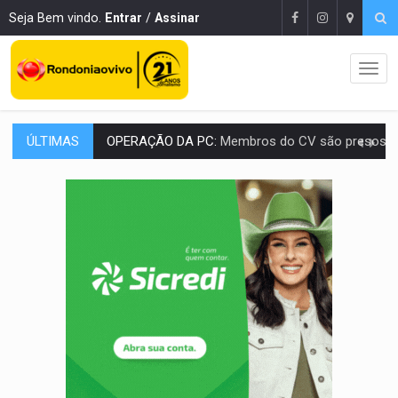
Seja Bem vindo.
Entrar
/
Assinar
ÚLTIMAS
OPERAÇÃO DA PC:
Membros do CV são presos com armas e drogas após c
ENTRADA GRATUITA:
Espetáculo As Marias Somos Nós será apresen
VÍDEO:
Três são presos após furto de motocicleta em frente
CELEBRAÇÃO:
Cerejeiras completa 43 anos de emancipação com progra
SAÚDE:
Anvisa desmente boato sobre presença de plástico ou petr
VÍDEO:
Pitbulls fogem de residência e atacam casal de idosos 
AÇÃO CONJUNTA:
Forças policiais apreendem cerca de 1kg de our
PF ESTÁ APURANDO:
Flávio Bolsonaro escolhe Alfredo Gaspar como vice, alvo de d