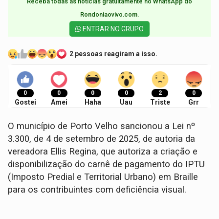
Receba todas as notícias gratuitamente no WhatsApp do
Rondoniaovivo.com.​
ENTRAR NO GRUPO
2 pessoas reagiram a isso.
0
0
0
0
2
0
Gostei
Amei
Haha
Uau
Triste
Grr
O município de Porto Velho sancionou a Lei nº
3.300, de 4 de setembro de 2025, de autoria da
vereadora Ellis Regina, que autoriza a criação e
disponibilização do carnê de pagamento do IPTU
(Imposto Predial e Territorial Urbano) em Braille
para os contribuintes com deficiência visual.