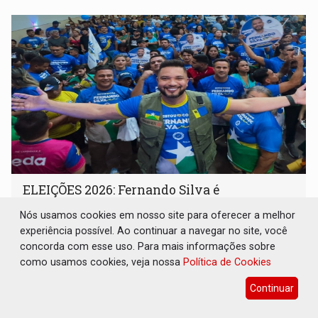
memória como bússola para o futuro
ELEIÇÕES 2026: Fernando Silva é
homologado candidato durante convenção
do Republicanos
Nós usamos cookies em nosso site para oferecer a melhor
experiência possível. Ao continuar a navegar no site, você
Eleições 2026
05 de Agosto de 2026 às 12:01
concorda com esse uso. Para mais informações sobre
Apoiadores do vereador lotaram o auditório da Unopar e
como usamos cookies, veja nossa
Política de Cookies
marcaram presença no evento que oficializou sua
Continuar
candidatura para as eleições de 2026