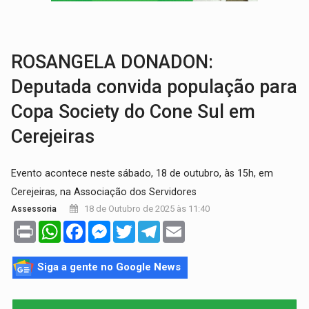
TRANSPORTE DE ARROZ:
MPF assegura cumprimento da legislação sobre transporte d
DEEPFAKE:
Sancionada lei contra violência sexual infantil na inte
ROSANGELA DONADON:
Deputada convida população para
Copa Society do Cone Sul em
Cerejeiras
Evento acontece neste sábado, 18 de outubro, às 15h, em
Cerejeiras, na Associação dos Servidores
18 de Outubro de 2025 às 11:40
Assessoria
Print
WhatsApp
Facebook
Messenger
Twitter
Telegram
Email
Siga a gente no Google News