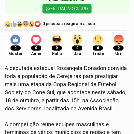
ENTRAR NO GRUPO
0 pessoas reagiram a isso.
0
0
0
0
0
0
Gostei
Amei
Haha
Uau
Triste
Grr
A deputada estadual Rosangela Donadon convida
toda a população de Cerejeiras para prestigiar
mais uma etapa da Copa Regional de Futebol
Society do Cone Sul, que acontece neste sábado,
18 de outubro, a partir das 15h, na Associação
dos Servidores, localizada na Avenida Brasil.
A competição reúne equipes masculinas e
femininas de vários municípios da região e tem