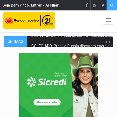
Seja Bem vindo.
Entrar
/
Assinar
ÚLTIMAS
COLEGIADO:
Brasil e Rússia discutem energia nuclear, defesa e ciênc
URGENTE:
Colisão entre caminhão e carro deixa quatro mortos e um em est
ENCONTRO:
Amazônia Negra ganha projeção nacional com participação de M
PREVISÃO:
Porto Velho tem chances de chuvas isoladas nesta se
SINDICATOS UNIDOS:
Assembleia Geral delibera greve da educação municip
PROCESSO SELETIVO:
Rondoniaovivo abre oficina de Comunicação com oportunidade
AGOSTO LILÁS:
MPRO lança de portal e promove reflexão sobre trajetória da Le
REGULARIZAÇÃO:
Refis 2026 segue até o fim do ano para regulariz