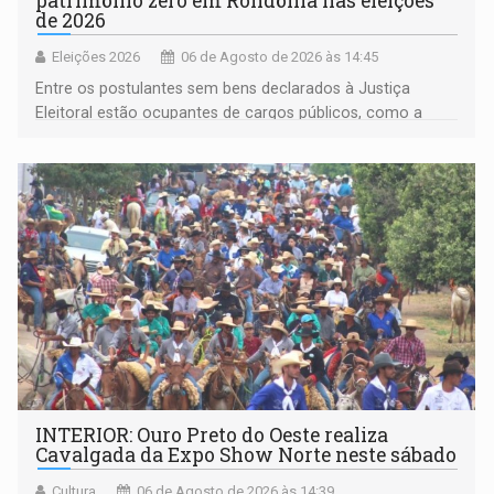
patrimônio zero em Rondônia nas eleições
de 2026
Eleições 2026
06 de Agosto de 2026 às 14:45
Entre os postulantes sem bens declarados à Justiça
Eleitoral estão ocupantes de cargos públicos, como a
deputada federal Cristiane Lopes (PODE), o vereador
Pedro Geovar (PP) e a vice-prefeita Magna dos Anjos
(NOVO)
INTERIOR: Ouro Preto do Oeste realiza
Cavalgada da Expo Show Norte neste sábado
Cultura
06 de Agosto de 2026 às 14:39