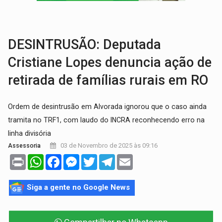
MAIS RIGOR:
Nova lei endurece punição por abuso sexual contra crian
POLUIÇÃO E RISCOS:
Retirada de fiação irregular avança no país e em PVH p
DESINTRUSÃO: Deputada
Cristiane Lopes denuncia ação de
retirada de famílias rurais em RO
Ordem de desintrusão em Alvorada ignorou que o caso ainda
tramita no TRF1, com laudo do INCRA reconhecendo erro na
linha divisória
03 de Novembro de 2025 às 09:16
Assessoria
Print
WhatsApp
Facebook
Messenger
Twitter
Telegram
Email
Siga a gente no Google News