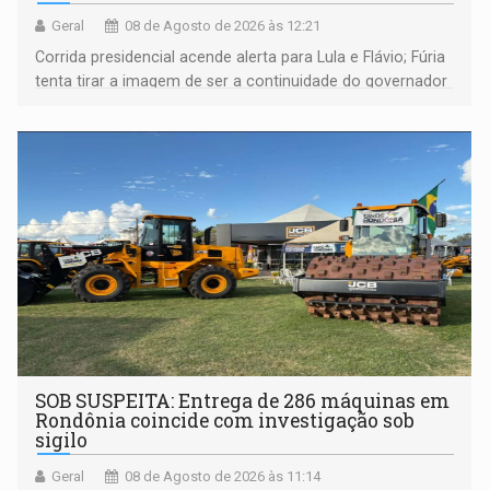
Geral
08 de Agosto de 2026 às 12:21
Corrida presidencial acende alerta para Lula e Flávio; Fúria
tenta tirar a imagem de ser a continuidade do governador
Marcos Rocha; ex-prefeito Hildon Chaves parece ainda
não ter entrado no modo eleição; ABAV faz evento em
Porto Velho
SOB SUSPEITA: Entrega de 286 máquinas em
Rondônia coincide com investigação sob
sigilo
Geral
08 de Agosto de 2026 às 11:14