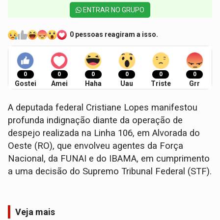
ENTRAR NO GRUPO
0 pessoas reagiram a isso.
0
0
0
0
0
0
Gostei
Amei
Haha
Uau
Triste
Grr
A deputada federal Cristiane Lopes manifestou
profunda indignação diante da operação de
despejo realizada na Linha 106, em Alvorada do
Oeste (RO), que envolveu agentes da Força
Nacional, da FUNAI e do IBAMA, em cumprimento
a uma decisão do Supremo Tribunal Federal (STF).
Veja mais