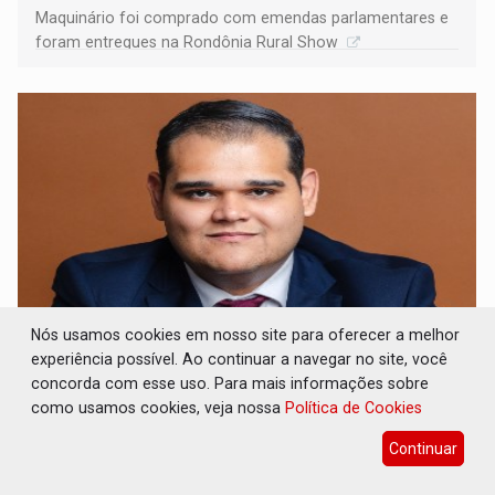
Maquinário foi comprado com emendas parlamentares e
foram entregues na Rondônia Rural Show
Nós usamos cookies em nosso site para oferecer a melhor
experiência possível. Ao continuar a navegar no site, você
ARTIGO: Reter até 50% no distrato
imobiliário é legal, mas não pode ser
concorda com esse uso. Para mais informações sobre
automático
como usamos cookies, veja nossa
Política de Cookies
Geral
08 de Agosto de 2026 às 10:39
Continuar
A compra de um imóvel na planta costuma envolver anos