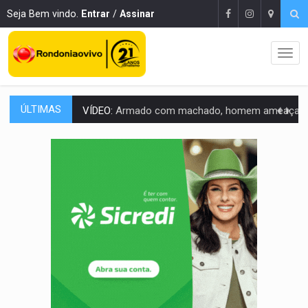
Seja Bem vindo.
Entrar
/
Assinar
ÚLTIMAS
VÍDEO:
Armado com machado, homem ameaça matar sobrinha grávida e com
TRIBUNAL DO CRIME:
Homem é espancado por facção criminosa 
VÍDEO:
Perseguição é registrada no shopping após colombiana furtar ce
LUDOPATIA:
Apostas online começam a afetar produtividade e rotina
REFLORESTAMENTO:
Plantar árvores não será mais suficiente para comprov
OVNIS NA LUA:
Cientistas alertam para possível base secreta no satélite n
ACABOU COM PEUGEOT:
Incêndio destrói carro que era rebocado para oficina no
VÍDEO:
Ladrão é filmado furtando moto na frente do bar 