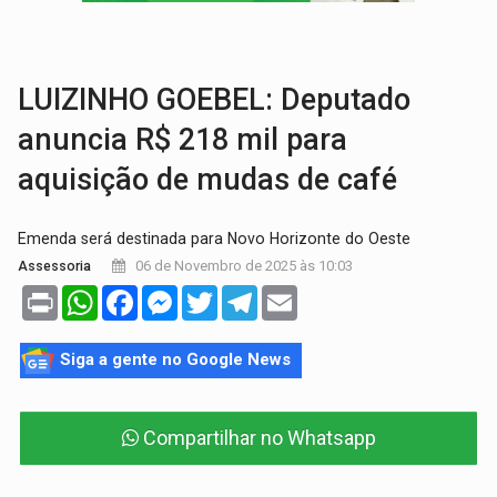
COLUNA SEMANAL:
Largada foi dada e candidatos ao Governo de RO partem 
SOB SUSPEITA:
Entrega de 286 máquinas em Rondônia coincide com investig
LUIZINHO GOEBEL: Deputado
anuncia R$ 218 mil para
aquisição de mudas de café
Emenda será destinada para Novo Horizonte do Oeste
06 de Novembro de 2025 às 10:03
Assessoria
Print
WhatsApp
Facebook
Messenger
Twitter
Telegram
Email
Siga a gente no Google News
Compartilhar no Whatsapp