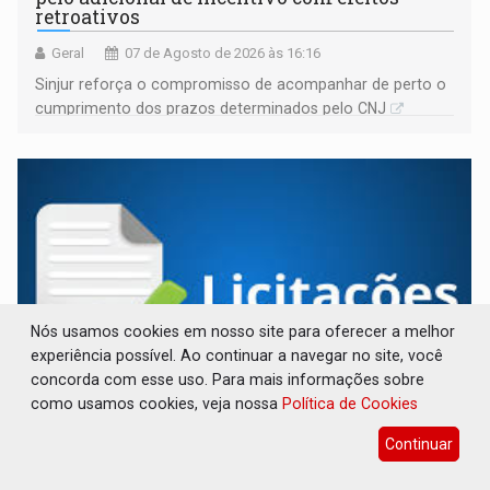
retroativos
Geral
07 de Agosto de 2026 às 16:16
Sinjur reforça o compromisso de acompanhar de perto o
cumprimento dos prazos determinados pelo CNJ
Nós usamos cookies em nosso site para oferecer a melhor
experiência possível. Ao continuar a navegar no site, você
concorda com esse uso. Para mais informações sobre
como usamos cookies, veja nossa
Política de Cookies
AVISO DE LICITAÇÃO: Pregão Eletrônico Nº
12/2026 - UASG 200095
Continuar
Publicações Legais
07 de Agosto de 2026 às 16:09