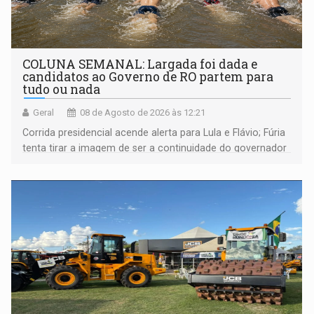
COLUNA SEMANAL: Largada foi dada e
candidatos ao Governo de RO partem para
tudo ou nada
Geral
08 de Agosto de 2026 às 12:21
Corrida presidencial acende alerta para Lula e Flávio; Fúria
tenta tirar a imagem de ser a continuidade do governador
Marcos Rocha; ex-prefeito Hildon Chaves parece ainda
não ter entrado no modo eleição; ABAV faz evento em
Porto Velho