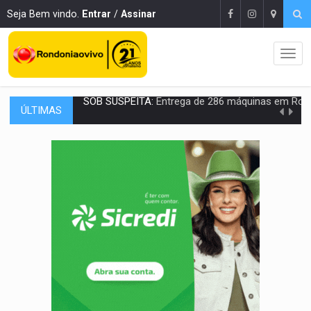
Seja Bem vindo.
Entrar
/
Assinar
ÚLTIMAS
ARTIGO:
Reter até 50% no distrato imobiliário é legal, mas não pode 
DO HOSPITAL AO CAMPO:
Veja as mais de 200 ações de Marcos Rogé
EXPANSÃO:
Grupo Nova Era amplia presença em PVH e transforma Aramix em
ROTA GLOBAL:
PCC amplia presença internacional e transforma Brasil em cor
CONEXÃO RONDONIAOVIVO:
Museólogo Antônio Ocampo conduz a história de uma
EXTENSÃO DE DANOS:
Ferroviários pedem ao Iphan recuperação de área atingid
VARIANDO O CARDÁPIO:
Veja essa receita de carne assada para o a
PREJUÍZO AOS ESTUDANTES:
Greve dos professores em PVH é considerada 