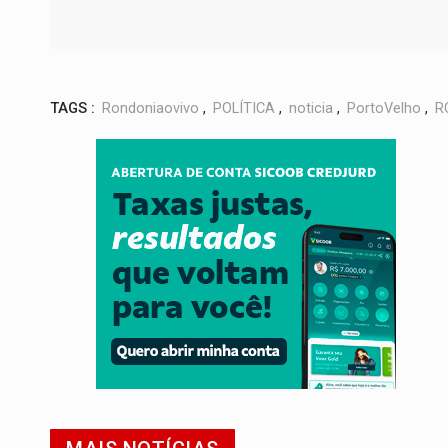
TAGS :
Rondoniaovivo
,
POLÍTICA
,
noticia
,
PortoVelho
,
R