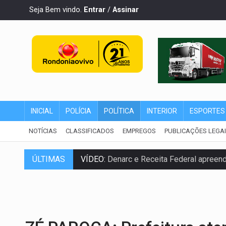
Seja Bem vindo.
Entrar
/
Assinar
INICIAL
POLÍCIA
POLÍTICA
INTERIOR
ESPORTES
NOTÍCIAS
CLASSIFICADOS
EMPREGOS
PUBLICAÇÕES LEGA
VÍDEO:
Denarc e Receita Federal apreen
ÚLTIMAS
OPERAÇÃO DA PC:
Membros do CV são p
ENTRADA GRATUITA:
Espetáculo As Mari
VÍDEO:
Três são presos após furto de mo