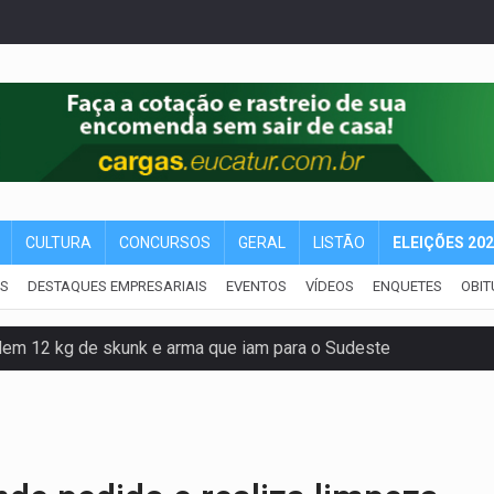
CULTURA
CONCURSOS
GERAL
LISTÃO
ELEIÇÕES 20
IS
DESTAQUES EMPRESARIAIS
EVENTOS
VÍDEOS
ENQUETES
OBIT
dem 12 kg de skunk e arma que iam para o Sudeste
resos com armas e drogas após crime de tortur@
as Somos Nós será apresentado na capital
tocicleta em frente de academia