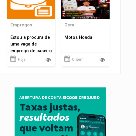
Empregos
Geral
Estou a procura de
Motos Honda
uma vaga de
emprego de caseiro
em porto velho
Hoje
Ontem
rondônia