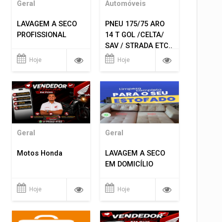
Geral
Automóveis
LAVAGEM A SECO
PNEU 175/75 ARO
PROFISSIONAL
14 T GOL /CELTA/
SAV / STRADA ETC..
R$ 219,99
Hoje
Hoje
MONTAGEM GRATIS
Geral
Geral
Motos Honda
LAVAGEM A SECO
EM DOMICÍLIO
Hoje
Hoje