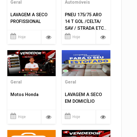
Geral
Automóveis
LAVAGEM A SECO
PNEU 175/75 ARO
PROFISSIONAL
14 T GOL /CELTA/
SAV / STRADA ETC..
R$ 219,99
Hoje
Hoje
MONTAGEM GRATIS
Geral
Geral
Motos Honda
LAVAGEM A SECO
EM DOMICÍLIO
Hoje
Hoje