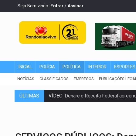
Seja Bem vindo.
Entrar
/
Assinar
INICIAL
POLÍCIA
POLÍTICA
INTERIOR
ESPORTES
NOTÍCIAS
CLASSIFICADOS
EMPREGOS
PUBLICAÇÕES LEGA
ÚLTIMAS
VÍDEO:
Denarc e Receita Federal apreen
OPERAÇÃO DA PC:
Membros do CV são p
ENTRADA GRATUITA:
Espetáculo As Mari
VÍDEO:
Três são presos após furto de mo