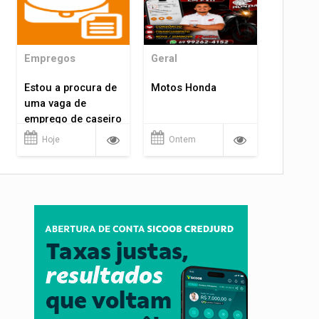
Empregos
Geral
Estou a procura de
Motos Honda
uma vaga de
emprego de caseiro
em porto velho
Hoje
Ontem
rondônia