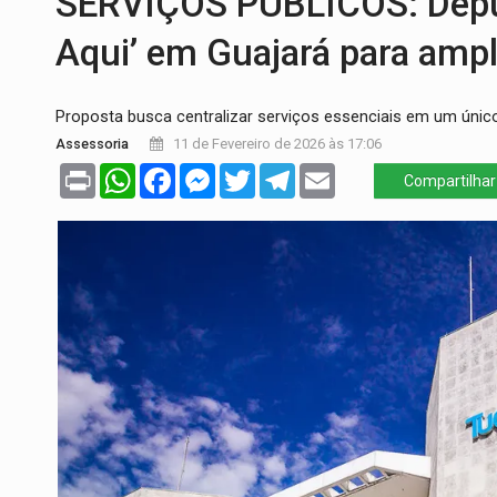
SERVIÇOS PÚBLICOS: Deput
CELEBRAÇÃO:
Cerejeiras completa 43 a
Aqui’ em Guajará para ampl
SAÚDE:
Anvisa desmente boato sobre pre
Proposta busca centralizar serviços essenciais em um úni
VÍDEO:
Pitbulls fogem de residência e a
Assessoria
11 de Fevereiro de 2026 às 17:06
AÇÃO CONJUNTA:
Forças policiais apre
Print
WhatsApp
Facebook
Messenger
Twitter
Telegram
Email
Compartilhar
PF ESTÁ APURANDO:
Flávio Bolsonaro e
GRAVE:
Homem é esfaqueado no peito dur