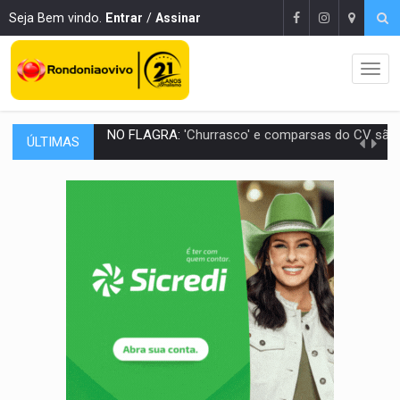
Seja Bem vindo.
Entrar
/
Assinar
ÚLTIMAS
URGENTE:
Homem é baleado após apontar arma para eq
GRAVE:
Homem é esfaqueado no peito durante briga ent
VÍDEO:
Denarc e Receita Federal apreendem 12 kg de skunk e arma que iam
OPERAÇÃO DA PC:
Membros do CV são presos com armas e drogas após c
ENTRADA GRATUITA:
Espetáculo As Marias Somos Nós será apresen
VÍDEO:
Três são presos após furto de motocicleta em frente
CELEBRAÇÃO:
Cerejeiras completa 43 anos de emancipação com progra
SAÚDE:
Anvisa desmente boato sobre presença de plástico ou petr