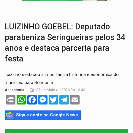
NO CASTANHEIRA:
Denúncia de 'tribunal do crime' leva PM a prender ac
NO FLAGRA:
'Churrasco' e comparsas do CV são presos com moto furtad
LUIZINHO GOEBEL: Deputado
parabeniza Seringueiras pelos 34
anos e destaca parceria para
festa
Luizinho destacou a importância histórica e econômica do
município para Rondônia
07 de Maio de 2026 às 16:40
Assessoria
Print
WhatsApp
Facebook
Messenger
Twitter
Telegram
Email
Siga a gente no Google News