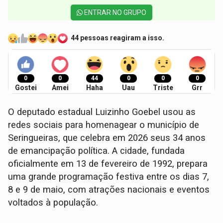
ENTRAR NO GRUPO
44 pessoas reagiram a isso.
0
0
44
0
0
0
Gostei
Amei
Haha
Uau
Triste
Grr
O deputado estadual Luizinho Goebel usou as
redes sociais para homenagear o município de
Seringueiras, que celebra em 2026 seus 34 anos
de emancipação política. A cidade, fundada
oficialmente em 13 de fevereiro de 1992, prepara
uma grande programação festiva entre os dias 7,
8 e 9 de maio, com atrações nacionais e eventos
voltados à população.