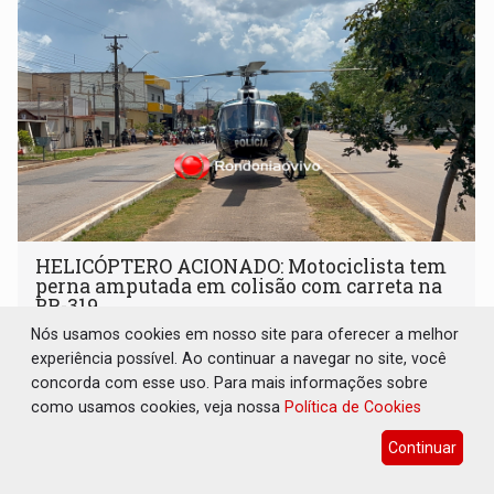
HELICÓPTERO ACIONADO: Motociclista tem
perna amputada em colisão com carreta na
BR-319
Nós usamos cookies em nosso site para oferecer a melhor
Polícia
05 de Agosto de 2026 às 12:47
experiência possível. Ao continuar a navegar no site, você
Em razão do estado gravíssimo do paciente e da distância
concorda com esse uso. Para mais informações sobre
em relação a capital, o suporte aéreo foi acionado
como usamos cookies, veja nossa
Política de Cookies
Continuar