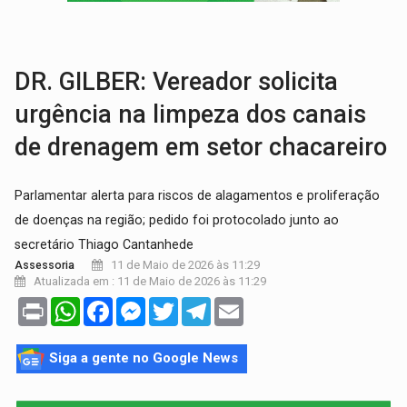
URGENTE:
Homem é baleado após apontar arma para eq
GRAVE:
Homem é esfaqueado no peito durante briga ent
DR. GILBER: Vereador solicita
urgência na limpeza dos canais
de drenagem em setor chacareiro
Parlamentar alerta para riscos de alagamentos e proliferação
de doenças na região; pedido foi protocolado junto ao
secretário Thiago Cantanhede
11 de Maio de 2026 às 11:29
Assessoria
Atualizada em : 11 de Maio de 2026 às 11:29
Print
WhatsApp
Facebook
Messenger
Twitter
Telegram
Email
Siga a gente no Google News