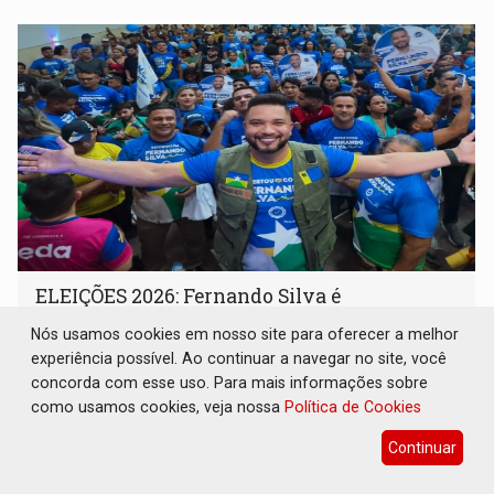
memória como bússola para o futuro
ELEIÇÕES 2026: Fernando Silva é
homologado candidato durante convenção
do Republicanos
Nós usamos cookies em nosso site para oferecer a melhor
experiência possível. Ao continuar a navegar no site, você
Eleições 2026
05 de Agosto de 2026 às 12:01
concorda com esse uso. Para mais informações sobre
Apoiadores do vereador lotaram o auditório da Unopar e
como usamos cookies, veja nossa
Política de Cookies
marcaram presença no evento que oficializou sua
Continuar
candidatura para as eleições de 2026