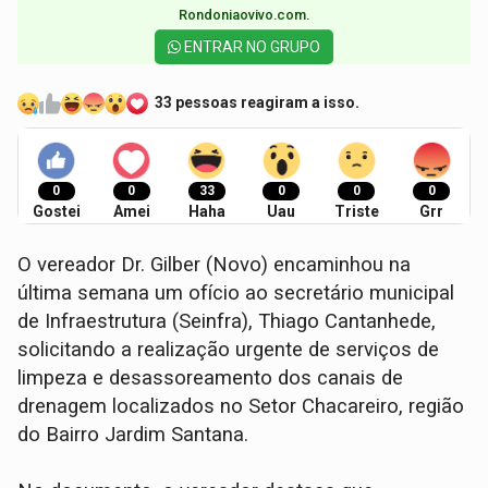
Rondoniaovivo.com.​
ENTRAR NO GRUPO
33 pessoas reagiram a isso.
0
0
33
0
0
0
Gostei
Amei
Haha
Uau
Triste
Grr
O vereador Dr. Gilber (Novo) encaminhou na
última semana um ofício ao secretário municipal
de Infraestrutura (Seinfra), Thiago Cantanhede,
solicitando a realização urgente de serviços de
limpeza e desassoreamento dos canais de
drenagem localizados no Setor Chacareiro, região
do Bairro Jardim Santana.