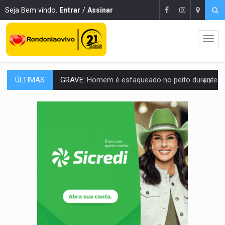
Seja Bem vindo.
Entrar
/
Assinar
ÚLTIMAS
VÍDEO:
Denarc e Receita Federal apreendem 12 kg de skunk e arma que iam
OPERAÇÃO DA PC:
Membros do CV são presos com armas e drogas após c
ENTRADA GRATUITA:
Espetáculo As Marias Somos Nós será apresen
VÍDEO:
Três são presos após furto de motocicleta em frente
CELEBRAÇÃO:
Cerejeiras completa 43 anos de emancipação com progra
SAÚDE:
Anvisa desmente boato sobre presença de plástico ou petr
VÍDEO:
Pitbulls fogem de residência e atacam casal de idosos 
AÇÃO CONJUNTA:
Forças policiais apreendem cerca de 1kg de our