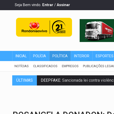
Seja Bem vindo.
Entrar
/
Assinar
INICIAL
POLÍCIA
POLÍTICA
INTERIOR
ESPORTES
NOTÍCIAS
CLASSIFICADOS
EMPREGOS
PUBLICAÇÕES LEGA
DEEPFAKE:
Sancionada lei contra violência
ÚLTIMAS
COLEGIADO:
Brasil e Rússia discutem ene
URGENTE:
Colisão entre caminhão e carr
ENCONTRO:
Amazônia Negra ganha projeç
PREVISÃO:
Porto Velho tem chances de c