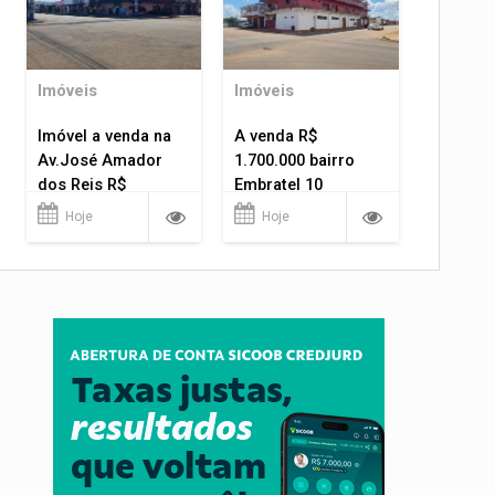
Imóveis
Imóveis
Imóvel a venda na
A venda R$
Av.José Amador
1.700.000 bairro
dos Reis R$
Embratel 10
1.400.000
apartamentos!
Hoje
Hoje