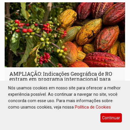
AMPLIAÇÃO: Indicações Geográfica de RO
entram em programa internacional para
acelerar negócios
Nós usamos cookies em nosso site para oferecer a melhor
Geral
06 de Agosto de 2026 às 16:42
experiência possível. Ao continuar a navegar no site, você
concorda com esse uso. Para mais informações sobre
CAFERON e CACAURON receberão apoio para ampliar
como usamos cookies, veja nossa
Política de Cookies
mercados, atrair investimentos e fortalecer negócios
Continuar