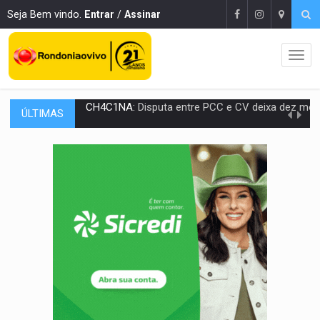
Seja Bem vindo.
Entrar
/
Assinar
ÚLTIMAS
IMUNIZAÇÃO:
Prefeitura inicia campanha de multivacinação para crianças 
QUIRINUS:
Draco faz operação para prender faccionados que atacaram proved
TRAFICANTE PRESO:
Operação Brasil Contra o Crime apreende quase meia to
SUPER EL NIÑO:
Trabalho inédito vai garantir água potável para comunidades
FAMÍLIA MORREU:
Identificadas as cinco vítimas de acidente na BR-364, entr
BRASIL CONTRA O CRIME:
Acusado de guardar armas de facção é preso com rev
TRAGÉDIA:
Sobe para cinco o número de mortos em colisão entre carreta e Fia
TRANSPORTE DE ARROZ:
MPF assegura cumprimento da legislação sobre transporte d