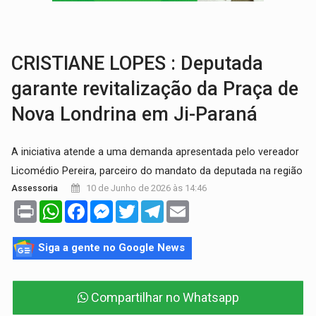
CONTA DIFÍCIL:
Com as novidades na corrida ao Senado as contas ficara
CH4C1NA:
Disputa entre PCC e CV deixa dez mortos em cinco di
CRISTIANE LOPES : Deputada
garante revitalização da Praça de
Nova Londrina em Ji-Paraná
A iniciativa atende a uma demanda apresentada pelo vereador
Licomédio Pereira, parceiro do mandato da deputada na região
10 de Junho de 2026 às 14:46
Assessoria
Print
WhatsApp
Facebook
Messenger
Twitter
Telegram
Email
Siga a gente no Google News
Compartilhar no Whatsapp