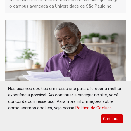
o campus avançada da Universidade de São Paulo no
município rondoniense de Montenegro
Nós usamos cookies em nosso site para oferecer a melhor
NOVA MAMORÉ: Patrimônio do IPRENOM
experiência possível. Ao continuar a navegar no site, você
cresce 95% e atinge R$ 136 milhões
concorda com esse uso. Para mais informações sobre
Interior
05 de Agosto de 2026 às 14:15
como usamos cookies, veja nossa
Política de Cookies
IPRENOM encerra junho de 2026 com patrimônio de R$
Continuar
136,27 milhões, rentabilidade acumulada acima da meta
atuarial e trajetória consistente de crescimento