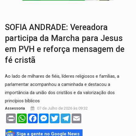
GRAVE:
Homem é esfaqueado no peito durante briga ent
VÍDEO:
Denarc e Receita Federal apreendem 12 kg de skunk e arma que iam
SOFIA ANDRADE: Vereadora
participa da Marcha para Jesus
em PVH e reforça mensagem de
fé cristã
Ao lado de milhares de fiéis, líderes religiosos e famílias, a
parlamentar acompanhou a caminhada e destacou a
importância da união dos cristãos e da valorização dos
princípios bíblicos
07 de Julho de 2026 às 09:32
Assessoria
Print
WhatsApp
Facebook
Messenger
Twitter
Telegram
Email
Siga a gente no Google News