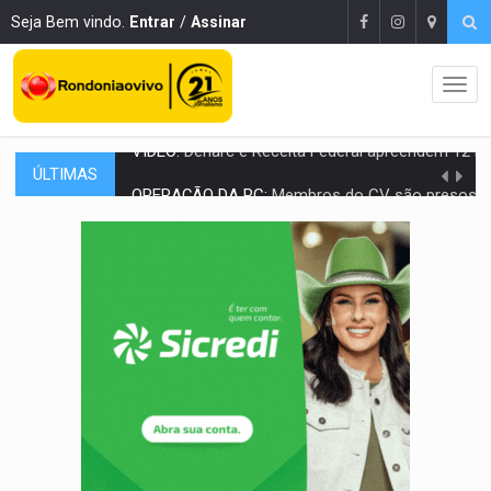
Seja Bem vindo.
Entrar
/
Assinar
ÚLTIMAS
OPERAÇÃO DA PC:
Membros do CV são presos com armas e drogas após c
ENTRADA GRATUITA:
Espetáculo As Marias Somos Nós será apresen
VÍDEO:
Três são presos após furto de motocicleta em frente
CELEBRAÇÃO:
Cerejeiras completa 43 anos de emancipação com progra
SAÚDE:
Anvisa desmente boato sobre presença de plástico ou petr
VÍDEO:
Pitbulls fogem de residência e atacam casal de idosos 
AÇÃO CONJUNTA:
Forças policiais apreendem cerca de 1kg de our
PF ESTÁ APURANDO:
Flávio Bolsonaro escolhe Alfredo Gaspar como vice, alvo de d