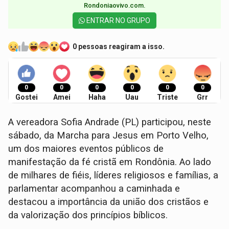
Rondoniaovivo.com.​
ENTRAR NO GRUPO
0 pessoas reagiram a isso.
0
0
0
0
0
0
Gostei
Amei
Haha
Uau
Triste
Grr
A vereadora Sofia Andrade (PL) participou, neste
sábado, da Marcha para Jesus em Porto Velho,
um dos maiores eventos públicos de
manifestação da fé cristã em Rondônia. Ao lado
de milhares de fiéis, líderes religiosos e famílias, a
parlamentar acompanhou a caminhada e
destacou a importância da união dos cristãos e
da valorização dos princípios bíblicos.