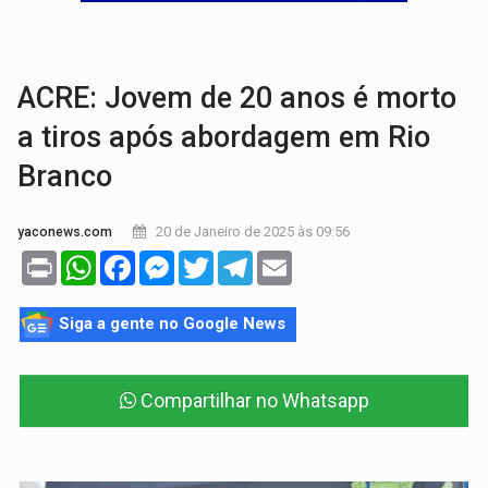
AMOR PERDIDO DÓI:
Luto amoroso não tem prazo, mas exige aten
TECNOLOGIA:
Empresas de Xangai aprimoram robôs de IA incorporada em 
ACRE: Jovem de 20 anos é morto
a tiros após abordagem em Rio
Branco
20 de Janeiro de 2025 às 09:56
yaconews.com
Print
WhatsApp
Facebook
Messenger
Twitter
Telegram
Email
Siga a gente no Google News
Compartilhar no Whatsapp