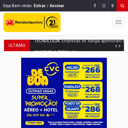
Seja Bem vindo.
Entrar
/
Assinar
ÚLTIMAS
PROTEGE A TERRA:
China descobre como explodir asteroide com bomba n
VÍDEO:
Motociclista morre após bater na traseira de camin
PARECE UM NUGGET:
Essa receita com frango virou o meu ja
EMPREENDEDORISMO:
7 negócios que podem começar com pouco dinheiro e vi
GIGANTE DA AMÉRICA:
Brasil reúne dimensão continental e posição estratégic
INDEPENDÊNCIA:
10 dicas importantes para quem quer mo
VARCENA:
Cientistas descobrem nova espécie de rã em florestas alagada
BARGANHA:
Vai comprar celular usado? Veja como consultar o a