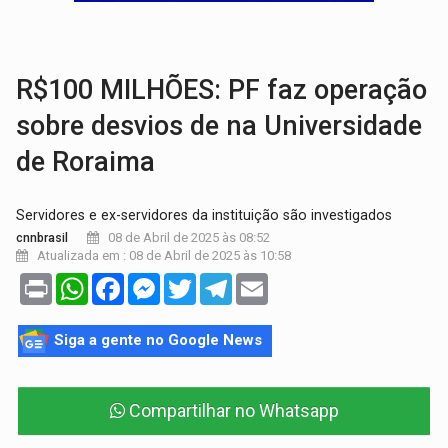
TRAGÉDIA:
Sobe para cinco o número de mortos em colisão entre carreta e Fia
TRANSPORTE DE ARROZ:
MPF assegura cumprimento da legislação sobre transporte d
R$100 MILHÕES: PF faz operação
sobre desvios de na Universidade
de Roraima
Servidores e ex-servidores da instituição são investigados
08 de Abril de 2025 às 08:52
cnnbrasil
Atualizada em : 08 de Abril de 2025 às 10:58
Print
WhatsApp
Facebook
Messenger
Twitter
Telegram
Email
Siga a gente no Google News
Compartilhar no Whatsapp