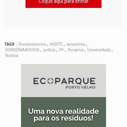
Clique aqui para entrar
TAGS :
Rondoniaovivo
,
NORTE
,
amazônia
,
RONDÔNIAAOVIVO
,
polícia
,
PF
,
Roraima
,
Universidade
,
Notícia