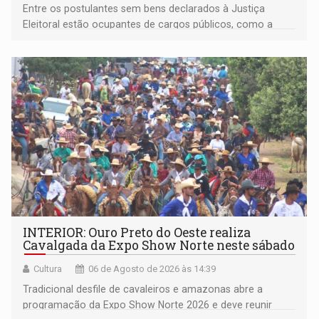
Entre os postulantes sem bens declarados à Justiça
Eleitoral estão ocupantes de cargos públicos, como a
deputada federal Cristiane Lopes (PODE), o vereador
Pedro Geovar (PP) e a vice-prefeita Magna dos Anjos
(NOVO)
INTERIOR: Ouro Preto do Oeste realiza
Cavalgada da Expo Show Norte neste sábado
Cultura
06 de Agosto de 2026 às 14:39
Tradicional desfile de cavaleiros e amazonas abre a
programação da Expo Show Norte 2026 e deve reunir