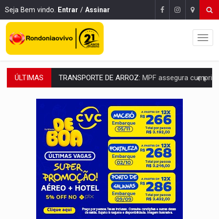
Seja Bem vindo.
Entrar
/
Assinar
ÚLTIMAS
DEEPFAKE:
Sancionada lei contra violência sexual infantil na inte
COLEGIADO:
Brasil e Rússia discutem energia nuclear, defesa e ciênc
URGENTE:
Colisão entre caminhão e carro deixa quatro mortos e um em est
ENCONTRO:
Amazônia Negra ganha projeção nacional com participação de M
PREVISÃO:
Porto Velho tem chances de chuvas isoladas nesta se
SINDICATOS UNIDOS:
Assembleia Geral delibera greve da educação municip
PROCESSO SELETIVO:
Rondoniaovivo abre oficina de Comunicação com oportunidade
AGOSTO LILÁS:
MPRO lança de portal e promove reflexão sobre trajetória da Le