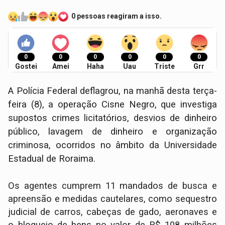
0 pessoas reagiram a isso.
0
0
0
0
0
0
Gostei
Amei
Haha
Uau
Triste
Grr
A Polícia Federal deflagrou, na manhã desta terça-
feira (8), a operação Cisne Negro, que investiga
supostos crimes licitatórios, desvios de dinheiro
público, lavagem de dinheiro e organização
criminosa, ocorridos no âmbito da Universidade
Estadual de Roraima.
Os agentes cumprem 11 mandados de busca e
apreensão e medidas cautelares, como sequestro
judicial de carros, cabeças de gado, aeronaves e
o bloqueio de bens no valor de R$ 108 milhões