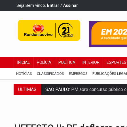
Seja Bem vindo.
Entrar
/
Assinar
INICIAL
POLÍCIA
POLÍTICA
INTERIOR
ESPORTES
NOTÍCIAS
CLASSIFICADOS
EMPREGOS
PUBLICAÇÕES LEGA
SÃO PAULO:
PM abre concurso público c
ÚLTIMAS
CINEAMAZÔNIA:
Filmes rondonienses pr
Publicação Legal:
AVISO DE LICITAÇÃO:
RUA DAS PENHAS:
MPRO promove interve