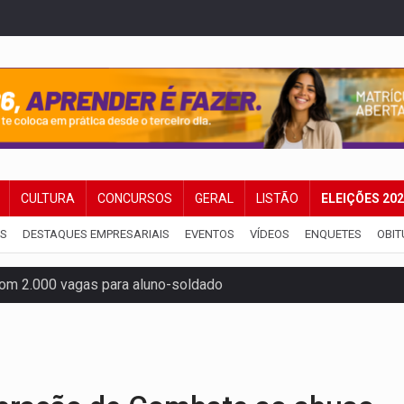
CULTURA
CONCURSOS
GERAL
LISTÃO
ELEIÇÕES 20
IS
DESTAQUES EMPRESARIAIS
EVENTOS
VÍDEOS
ENQUETES
OBIT
om 2.000 vagas para aluno-soldado
ovocam debate sobre temas urgentes entre estudantes
 PREGÃO ELETRÔNICO Nº 90136/2026/SUPEL/RO
nção artística pelos direitos das mulheres