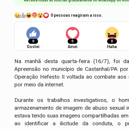
Receba todas as notícias gratuitamente no WhatsApp do Ron
0 pessoas reagiram a isso.
0
0
0
Gostei
Amei
Haha
Na manhã desta quarta-feira (16/7), foi
Apreensão no município de Castanhal/PA por 
Operação Hefesto II voltada ao combate aos c
por meio da internet.
Durante os trabalhos investigativos, o hom
armazenamento de imagem de abuso sexual inf
estava tendo suas imagens compartilhadas em 
ao identificar a ilicitude da conduta, o