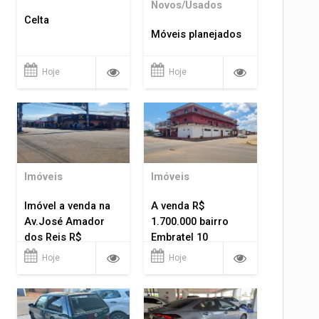
Novos/Usados
Celta
Móveis planejados
Hoje
Hoje
Imóveis
Imóveis
Imóvel a venda na
A venda R$
Av.José Amador
1.700.000 bairro
dos Reis R$
Embratel 10
1.400.000
apartamentos!
Hoje
Hoje