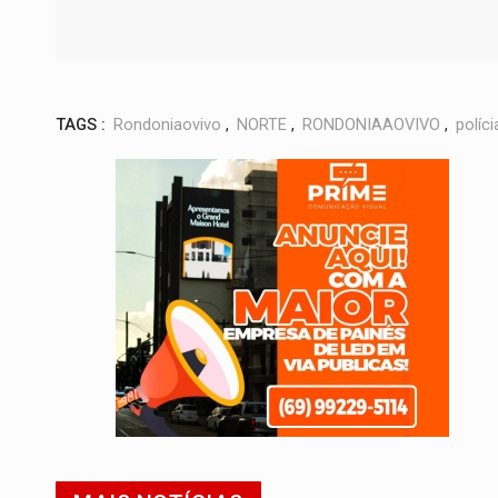
TAGS :
Rondoniaovivo
,
NORTE
,
RONDONIAAOVIVO
,
políci