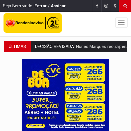
Seja Bem vindo.
Entrar
/
Assinar
ÚLTIMAS
CONEXÃO RONDONIAOVIVO:
Museólogo Antônio Ocampo lança livro sob
ELEIÇÕES 2026:
Patrimônio de candidata a deputada federal do PL salta R$ 1 m
VÍDEO:
Quadrilha é flagrada com cerca de 200 porções
BAIRRO TEIXEIRÃO:
MPF cobra regularização fundiária da comunid
SUCESSO NA ABERTURA:
2ª Feira Rondônia Empreendedora segue no Espaço Alternativ
REESTRUTURAÇÃO:
Secretário da Seinfra de Porto Velho pede exon
SAÚDE INDÍGENA:
Pirahã terão consultas e exames especializados durante 
ECONOMIA:
Dia dos pais deve movimentar R$ 8,5 bilhões e RO projet