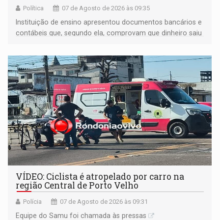
Política
07 de Agosto de 2026 às 09:35
Instituição de ensino apresentou documentos bancários e
contábeis que, segundo ela, comprovam que dinheiro saiu
de sua própria conta, foi sacado pelo diretor financeiro e
apreendido quando já estava dentro da sede da entidade
— em pleno ano eleitoral em Rondônia
VÍDEO: Ciclista é atropelado por carro na
região Central de Porto Velho
Polícia
07 de Agosto de 2026 às 09:31
Equipe do Samu foi chamada às pressas