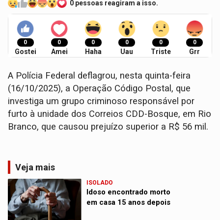
0 pessoas reagiram a isso.
0
0
0
0
0
0
Gostei
Amei
Haha
Uau
Triste
Grr
A Polícia Federal deflagrou, nesta quinta-feira
(16/10/2025), a Operação Código Postal, que
investiga um grupo criminoso responsável por
furto à unidade dos Correios CDD-Bosque, em Rio
Branco, que causou prejuízo superior a R$ 56 mil.
Veja mais
ISOLADO
Idoso encontrado morto
em casa 15 anos depois