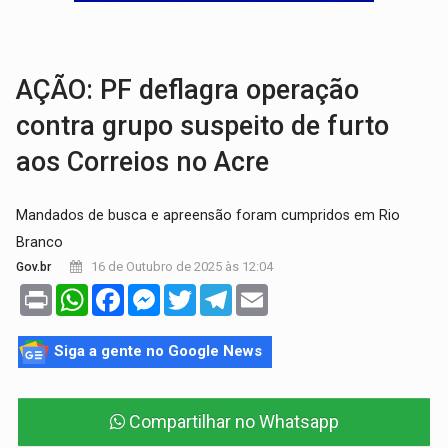
ELEIÇÕES 2026:
Ulisses Guimarães e as nuvens no céu de Rondônia – Por 
DECISÃO REVISADA:
Nunes Marques reduz pena de Acir Gurgacz e declara pun
AÇÃO: PF deflagra operação
contra grupo suspeito de furto
aos Correios no Acre
Mandados de busca e apreensão foram cumpridos em Rio
Branco
16 de Outubro de 2025 às 12:04
Gov.br
Print
WhatsApp
Facebook
Messenger
Twitter
Telegram
Email
Siga a gente no Google News
Compartilhar no Whatsapp