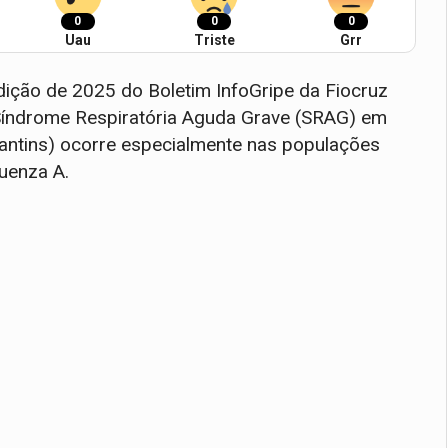
0
0
0
Uau
Triste
Grr
edição de 2025 do Boletim InfoGripe da Fiocruz
 Síndrome Respiratória Aguda Grave (SRAG) em
antins) ocorre especialmente nas populações
luenza A.