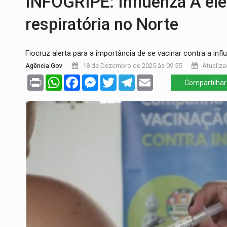
INFOGRIPE: Influenza A el
INFRAESTRUTURA:
Após quase 30 anos d
respiratória no Norte
A ILHA:
Coreografia de Rondônia estreia 
Fiocruz alerta para a importância de se vacinar contra a infl
ELEIÇÕES 2026:
Sgt. Mouza esclarece 'e
Agência Gov
18 de Dezembro de 2025 às 09:55
Atualiza
JUDICIÁRIO:
Sinjur parabeniza servidores
Print
WhatsApp
Facebook
Messenger
Twitter
Telegram
Email
Compartilhar
LAZER:
Seis lugares gratuitos para apro