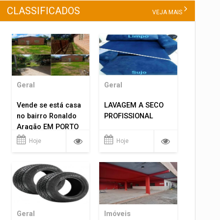
CLASSIFICADOS
VEJA MAIS
Geral
Geral
Vende se está casa
LAVAGEM A SECO
no bairro Ronaldo
PROFISSIONAL
Aragão EM PORTO
VELHO RO.
Hoje
Hoje
Geral
Imóveis