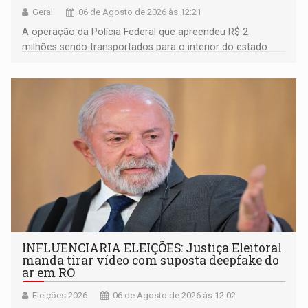
Geral
06 de Agosto de 2026 às 12:21
A operação da Polícia Federal que apreendeu R$ 2
milhões sendo transportados para o interior do estado
movimentou o meio político pela clara e inequívoca
ligação do suspeito com um deputado federal do União
Brasil por Rondônia
INFLUENCIARIA ELEIÇÕES: Justiça Eleitoral
manda tirar vídeo com suposta deepfake do
ar em RO
Eleições 2026
06 de Agosto de 2026 às 12:02