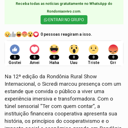
Receba todas as notícias gratuitamente no WhatsApp do
Rondoniaovivo.com.​
ENTRAR NO GRUPO
0 pessoas reagiram a isso.
0
0
0
0
0
0
Gostei
Amei
Haha
Uau
Triste
Grr
Na 12ª edição da Rondônia Rural Show
Internacional, o Sicredi marcou presença com um
estande que convida o público a viver uma
experiência imersiva e transformadora. Com o
túnel sensorial “Ter com quem contar”, a
instituição financeira cooperativa apresenta sua
história, os princípios do cooperativismo e o