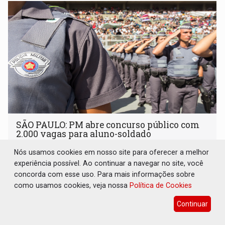
SÃO PAULO: PM abre concurso público com
2.000 vagas para aluno-soldado
Concursos
06 de Agosto de 2026 às 09:13
Nós usamos cookies em nosso site para oferecer a melhor
experiência possível. Ao continuar a navegar no site, você
Excelente oportunidade para quem busca ingressar na
concorda com esse uso. Para mais informações sobre
carreira policial com ganhos mensais de R$ 5.482,51
como usamos cookies, veja nossa
Política de Cookies
Continuar