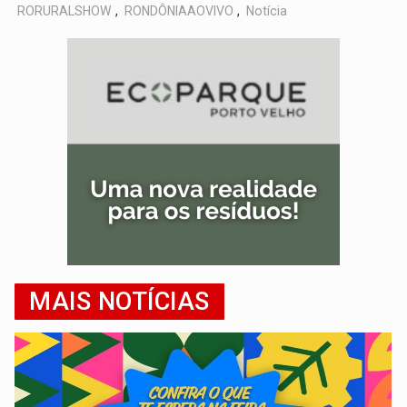
RORURALSHOW
,
RONDÔNIAAOVIVO
,
Notícia
MAIS NOTÍCIAS