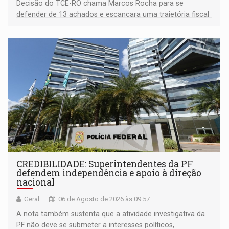
Decisão do TCE-RO chama Marcos Rocha para se
defender de 13 achados e escancara uma trajetória fiscal
que o próximo governador herda já no primeiro dia de
mandato
CREDIBILIDADE: Superintendentes da PF
defendem independência e apoio à direção
nacional
Geral
06 de Agosto de 2026 às 09:57
A nota também sustenta que a atividade investigativa da
PF não deve se submeter a interesses políticos,