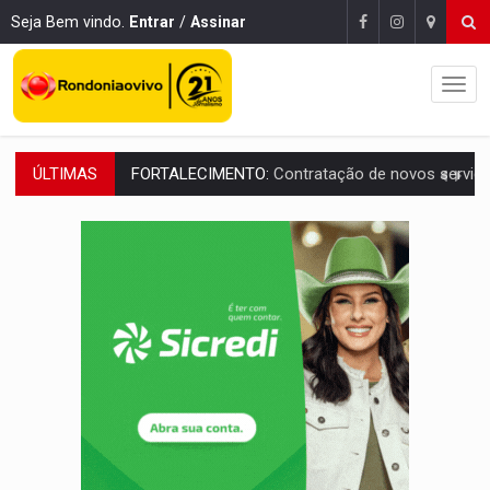
Seja Bem vindo.
Entrar
/
Assinar
ÚLTIMAS
URGENTE:
Condutor de carro avança cruzamento e deixa motociclista
'OS OLHOS DO BRASIL':
Emanuel Neri transforma indignação e esperança em roc
SOB INVESTIGAÇÃO:
Dentista de PVH é denunciado por transmitir HIV a
ESQUEMA DE FRAUDES:
Polícia Civil deflagra a terceira fase da Oper
ASSESSOR FLAGRADO:
Empresa e ONG que recebeu R$ 12 mi em emendas estão
INFLUENCIARIA ELEIÇÕES:
Justiça Eleitoral manda tirar vídeo com suposta d
CONEXÃO RONDONIAOVIVO:
Marcio Barreto, pres. da ABAV-RO, alerta sobre golpes 
DA RECICLAGEM AO SUCESSO:
A trajetória de superação de Car