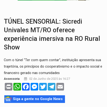
RO EMPREENDEDORA:
2ª edição da feira começa nesta quinta-feira (6) no 
FORTALECIMENTO:
Contratação de novos servidores reforça equipes do Cad Úni
TÚNEL SENSORIAL: Sicredi
Univales MT/RO oferece
experiência imersiva na RO Rural
Show
Com o túnel “Ter com quem contar”, instituição apresenta sua
trajetória, os princípios do cooperativismo e o impacto social e
financeiro gerado nas comunidades
02 de Junho de 2025 às 16:27
Assessoria
Print
WhatsApp
Facebook
Messenger
Twitter
Telegram
Email
Siga a gente no Google News