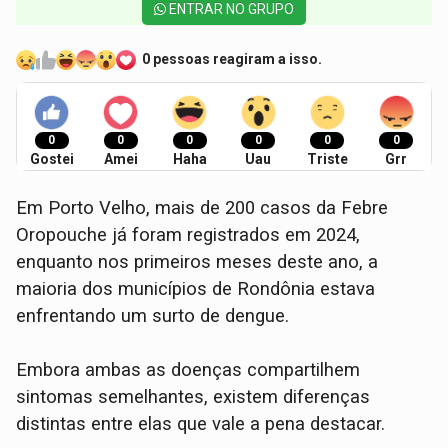
ENTRAR NO GRUPO
0 pessoas reagiram a isso.
0
0
0
0
0
0
Gostei
Amei
Haha
Uau
Triste
Grr
Em Porto Velho, mais de 200 casos da Febre
Oropouche já foram registrados em 2024,
enquanto nos primeiros meses deste ano, a
maioria dos municípios de Rondônia estava
enfrentando um surto de dengue.
Embora ambas as doenças compartilhem
sintomas semelhantes, existem diferenças
distintas entre elas que vale a pena destacar.