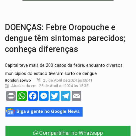
VARIANDO O CARDÁPIO:
Veja essa receita de carne assada para o a
PREJUÍZO AOS ESTUDANTES:
Greve dos professores em PVH é considerada 
DOENÇAS: Febre Oropouche e
dengue têm sintomas parecidos;
conheça diferenças
Capital teve mais de 200 casos da febre, enquanto diversos
municípios do estado tiveram surto de dengue
25 de Abril de 2024 às 08:41
Rondoniaovivo
Atualizada em : 25 de Abril de 2024 às 15:35
Print
WhatsApp
Facebook
Messenger
Twitter
Telegram
Email
Siga a gente no Google News
Compartilhar no Whatsapp