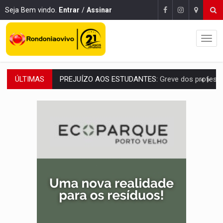
Seja Bem vindo.
Entrar
/
Assinar
ÚLTIMAS
POSSESSÃO DE DEBORAH LOGAN:
Terror mistura mistério e filmagens quase
TRANSPARÊNCIA:
TCE reúne candidatos ao Governo e apresenta diagnó
ELAS DECIDEM:
Mulheres são maioria e representam 52% do eleitorado de 
NO CARRO:
Homem é preso com pistola 9mm durante abordagem da Força Tát
TRÁGICO:
Pai do 'Xandy Motocross' morre em acidente
VÍDEO:
Motorista de caminhonete morre preso às ferragens em colisão com
LAZER:
Seis lugares gratuitos para aproveitar o fim de semana e
VÍDEO:
FTICCO e Força Tática prendem membro do CV com arma e drogas em