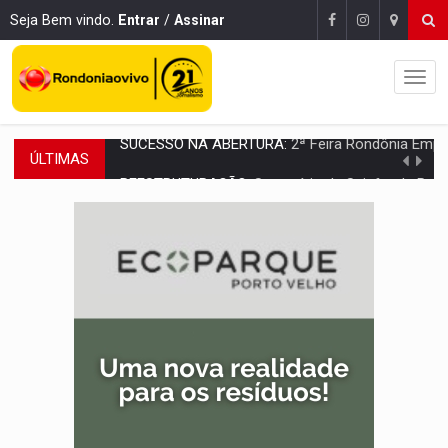
Seja Bem vindo.
Entrar
/
Assinar
ÚLTIMAS
REESTRUTURAÇÃO:
Secretário da Seinfra de Porto Velho pede exon
SAÚDE INDÍGENA:
Pirahã terão consultas e exames especializados durante 
ECONOMIA:
Dia dos pais deve movimentar R$ 8,5 bilhões e RO projet
DIA DOS PAIS:
Bailarina da Praça organiza celebração gratuita nes
VÍDEO:
Perseguição a embarcação no rio Madeira termina com explosivo
MEGA SENA:
Prêmio acumula para R$ 165 milhõe
Publicação Legal:
AVISO DE LICITAÇÃO: PREGÃO ELETRÔNICO Nº 90091
PROVA CONTÁBIL:
UNNESA apresenta documentos e questiona apreens