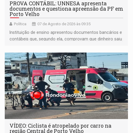
PROVA CONTÁBIL: UNNESA apresenta
documentos e questiona apreensão da PF em
Porto Velho
Política
07 de Agosto de 2026 às 09:35
Instituição de ensino apresentou documentos bancários e
contábeis que, segundo ela, comprovam que dinheiro saiu
de sua própria conta, foi sacado pelo diretor financeiro e
apreendido quando já estava dentro da sede da entidade
— em pleno ano eleitoral em Rondônia
VÍDEO: Ciclista é atropelado por carro na
região Central de Porto Velho