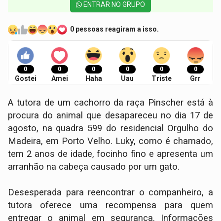
ENTRAR NO GRUPO
0 pessoas reagiram a isso.
0
0
0
0
0
0
Gostei
Amei
Haha
Uau
Triste
Grr
A tutora de um cachorro da raça Pinscher está à
procura do animal que desapareceu no dia 17 de
agosto, na quadra 599 do residencial Orgulho do
Madeira, em Porto Velho. Luky, como é chamado,
tem 2 anos de idade, focinho fino e apresenta um
arranhão na cabeça causado por um gato.
Desesperada para reencontrar o companheiro, a
tutora oferece uma recompensa para quem
entregar o animal em segurança. Informações