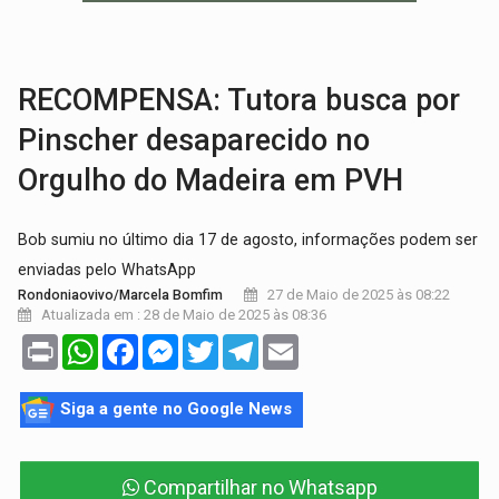
BAIRRO TEIXEIRÃO:
MPF cobra regularização fundiária da comunid
SUCESSO NA ABERTURA:
2ª Feira Rondônia Empreendedora segue no Espaço Alternativ
RECOMPENSA: Tutora busca por
Pinscher desaparecido no
Orgulho do Madeira em PVH
Bob sumiu no último dia 17 de agosto, informações podem ser
enviadas pelo WhatsApp
27 de Maio de 2025 às 08:22
Rondoniaovivo/Marcela Bomfim
Atualizada em : 28 de Maio de 2025 às 08:36
Print
WhatsApp
Facebook
Messenger
Twitter
Telegram
Email
Siga a gente no Google News
Compartilhar no Whatsapp