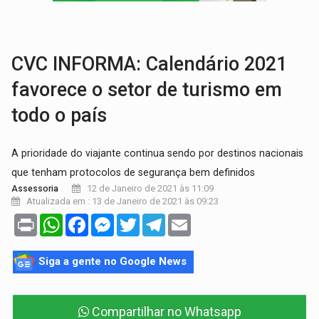
SAÚDE:
Anvisa desmente boato sobre presença de plástico ou petr
VÍDEO:
Pitbulls fogem de residência e atacam casal de idosos 
CVC INFORMA: Calendário 2021
favorece o setor de turismo em
todo o país
A prioridade do viajante continua sendo por destinos nacionais
que tenham protocolos de segurança bem definidos
12 de Janeiro de 2021 às 11:09
Assessoria
Atualizada em : 13 de Janeiro de 2021 às 09:23
Print
WhatsApp
Facebook
Messenger
Twitter
Telegram
Email
Siga a gente no Google News
Compartilhar no Whatsapp