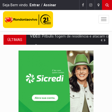
Seja Bem vindo.
Entrar
/
Assinar
ÚLTIMAS
AÇÃO CONJUNTA:
Forças policiais apreendem cerca de 1kg de our
PF ESTÁ APURANDO:
Flávio Bolsonaro escolhe Alfredo Gaspar como vice, alvo de d
NO CENTRO:
Colisão entre ônibus e carro provoca lentidão
ELEIÇÕES 2026:
Candidato a deputado estadual declara carros por R$ 25 e casas
VÍDEO:
Motocicletas batem de frente e duas pessoas ficam ferid
BATALHA DO JK:
Grande Final do Duelo Estadual de MC's acontece nest
NA BR-364:
Identificado motociclista que morreu após bater de frent
AGOSTO LILÁS:
20 anos de Lei Maria da Penha - apesar do avanço, a v