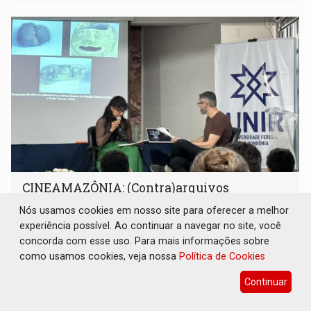
CINEAMAZÔNIA: (Contra)arquivos
resgatam memória de Rondônia sob a ótica
Nós usamos cookies em nosso site para oferecer a melhor
dos vencidos
experiência possível. Ao continuar a navegar no site, você
Cultura
05 de Agosto de 2026 às 12:44
concorda com esse uso. Para mais informações sobre
Em painel acompanhado pelo Rondoniaovivo,
como usamos cookies, veja nossa
Política de Cookies
pesquisadores da Unir discutem a preservação do acervo
Continuar
do século 20 e o legado de Sílvio Tendler, que defendia a
memória como bússola para o futuro