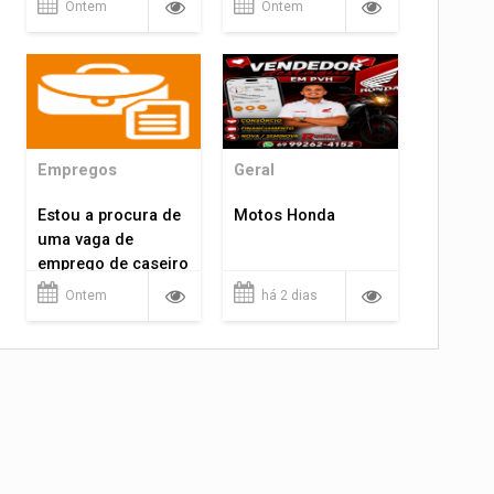
Ontem
Ontem
Empregos
Geral
Estou a procura de
Motos Honda
uma vaga de
emprego de caseiro
em porto velho
Ontem
há 2 dias
rondônia