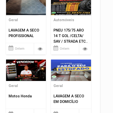
Geral
Automóveis
LAVAGEM A SECO
PNEU 175/75 ARO
PROFISSIONAL
14 T GOL /CELTA/
SAV / STRADA ETC..
R$ 219,99
Ontem
Ontem
MONTAGEM GRATIS
Geral
Geral
Motos Honda
LAVAGEM A SECO
EM DOMICÍLIO