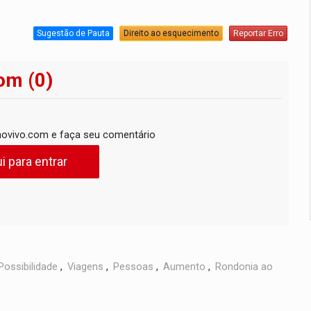
Sugestão de Pauta
Direito ao esquecimento
Reportar Erro
om (0)
ovivo.com e faça seu comentário
i para entrar
Possibilidade
,
Viagens
,
Pessoas
,
Aumento
,
Rondonia ao