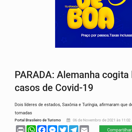
VÍDEO:
Três são presos após furto de mo
CELEBRAÇÃO:
Cerejeiras completa 43 a
SAÚDE:
Anvisa desmente boato sobre pre
VÍDEO:
Pitbulls fogem de residência e a
AÇÃO CONJUNTA:
Forças policiais apre
URGENTE:
Homem é baleado após aponta
PARADA: Alemanha cogita 
casos de Covid-19
Dois líderes de estados, Saxônia e Turíngia, afirmaram qu
tomadas
Portal Brasileiro de Turismo
06 de Novembro de 2021 às 11:02
Print
WhatsApp
Facebook
Messenger
Twitter
Telegram
Email
Compartilhar