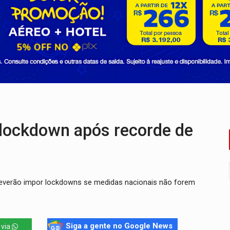
tocicleta em frente de academia
nos de emancipação com programação esportiva
sença de plástico ou petróleo em ovos
tacam casal de idosos na zona Leste
endem cerca de 1kg de ouro em Rondônia
r arma para equipe da PM
lockdown após recorde de
e deverão impor lockdowns se medidas nacionais não forem
Siga a gente no Google News
 via