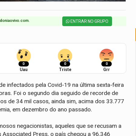
doniaovivo.com.​
ENTRAR NO GRUPO
0
0
0
Uau
Triste
Grr
e infectados pela Covid-19 na última sexta-feira
oras. Foi o segundo dia seguido de recorde de
nos de 34 mil casos, ainda sim, acima dos 33.777
emia, em dezembro do ano passado.
amosos negacionistas, aqueles que se recusam a
s Associated Press, o país chegou a 96.346