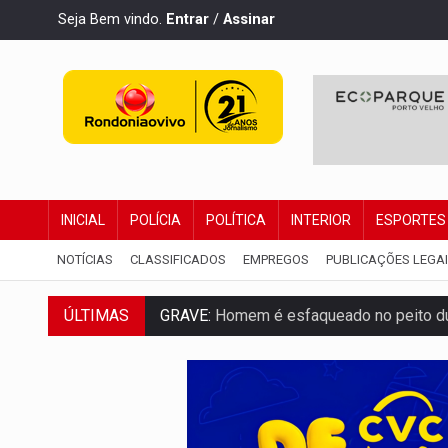
Seja Bem vindo.
Entrar
/
Assinar
INICIAL
POLÍCIA
POLÍTICA
INTERIOR
ESPORTES
NOTÍCIAS
CLASSIFICADOS
EMPREGOS
PUBLICAÇÕES LEGA
ÚLTIMAS
GRAVE:
Homem é esfaqueado no peito dur
VÍDEO:
Denarc e Receita Federal apreen
OPERAÇÃO DA PC:
Membros do CV são p
ENTRADA GRATUITA:
Espetáculo As Mari