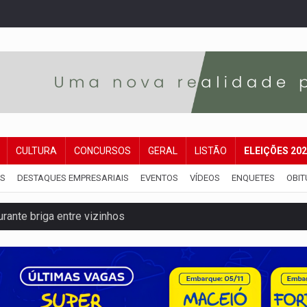
CULTURA
CONCURSOS
GERAL
LISTÃO
ELEIÇÕES 20
IS
DESTAQUES EMPRESARIAIS
EVENTOS
VÍDEOS
ENQUETES
OBIT
ante briga entre vizinhos
dem 12 kg de skunk e arma que iam para o Sudeste
resos com armas e drogas após crime de tortur@
as Somos Nós será apresentado na capital