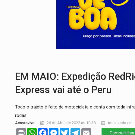
ACABOU COM PEUGEOT:
Incêndio destró
VÍDEO:
Ladrão é filmado furtando moto na
BOLSAS DE PESQUISA:
Iniciativa Amazô
MATERIAL:
Brasil tem grandes reservas 
VÍDEO:
Armado com machado, homem amea
EM MAIO: Expedição RedRid
Express vai até o Peru
Todo o trajeto é feito de motocicleta e conta com toda inf
rodas
Acreaovivo
26 de Abril de 2022 às 10:38
Atualizada em : 
Print
WhatsApp
Facebook
Messenger
Twitter
Telegram
Email
Compartilhar