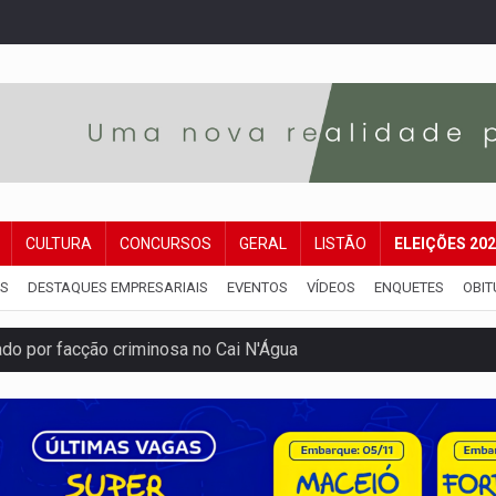
CULTURA
CONCURSOS
GERAL
LISTÃO
ELEIÇÕES 20
IS
DESTAQUES EMPRESARIAIS
EVENTOS
VÍDEOS
ENQUETES
OBIT
 por facção criminosa no Cai N'Água
ping após colombiana furtar celular de menina
etar produtividade e rotina nas empresas
o será mais suficiente para comprovar área recuperado
ossível base secreta no satélite natural da Terra