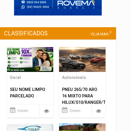
CLASSIFICADOS
VEJA MAIS
Geral
Automóveis
SEU NOME LIMPO
PNEU 265/70 ARO
PARCELADO
16 MIXTO PARA
HILUX/S10/RANGER/TRITON
ETC... MONTAGEM
Ontem
Ontem
GRATIS 599,00