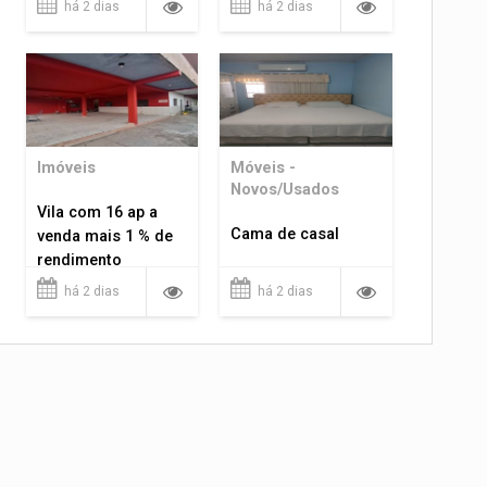
há 2 dias
há 2 dias
Imóveis
Móveis -
Novos/Usados
Vila com 16 ap a
Cama de casal
venda mais 1 % de
rendimento
há 2 dias
há 2 dias