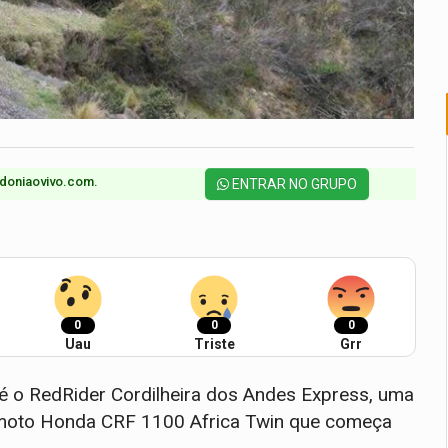
doniaovivo.com.​
ENTRAR NO GRUPO
0
0
0
Uau
Triste
Grr
é o RedRider Cordilheira dos Andes Express, uma
a moto Honda CRF 1100 Africa Twin que começa