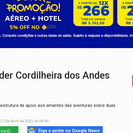
i carro que era rebocado para oficina no Centro de Porto Velho
 frente do bar da Marleide
nia+10 lança chamada para fortalecer cadeias da sociobioecono
de urânio, mas produz pouco e importa combustível
ça matar sobrinha grávida e com bebê no colo
er Cordilheira dos Andes
raestrutura de apoio aos amantes das aventuras sobre duas
27 de Abril de 2022 às 08:49
Siga a gente no Google News
 via