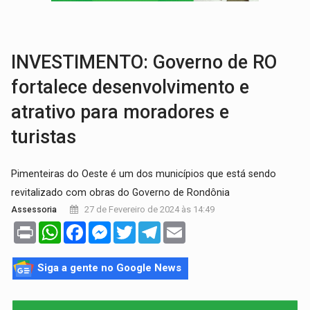
VÍDEO:
Motorista de caminhonete morre preso às ferragens em colisão com
LAZER:
Seis lugares gratuitos para aproveitar o fim de semana e
INVESTIMENTO: Governo de RO
fortalece desenvolvimento e
atrativo para moradores e
turistas
Pimenteiras do Oeste é um dos municípios que está sendo
revitalizado com obras do Governo de Rondônia
27 de Fevereiro de 2024 às 14:49
Assessoria
Print
WhatsApp
Facebook
Messenger
Twitter
Telegram
Email
Siga a gente no Google News