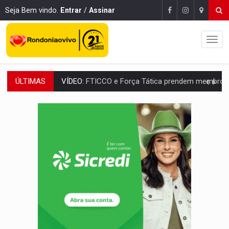
Seja Bem vindo.
Entrar
/
Assinar
ÚLTIMAS
VÍDEO:
FTICCO e Força Tática prendem membro do CV com arma e drogas em
INCLUSÃO:
Prefeitura fortalece parceria com a APAE para ampliar ações v
DEFESA:
Exército testa inovações no combate a drones durante exerc
TEMAS SOCIOAMBIENTAIS:
Em Itapuã do Oeste, CINEMAZÔNIA leva cinema amazônico 
PREVISÃO:
Interior de Rondônia terá sábado (8) de calor intenso
INFRAESTRUTURA:
Após quase 30 anos de espera, asfalto chega ao bairr
A ILHA:
Coreografia de Rondônia estreia na programação do Festival de Dan
ELEIÇÕES 2026:
Sgt. Mouza esclarece 'erro de digitação' em declaração de patrim