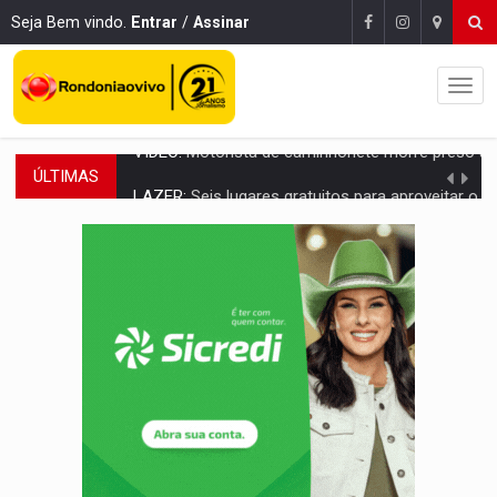
Seja Bem vindo.
Entrar
/
Assinar
ÚLTIMAS
LAZER:
Seis lugares gratuitos para aproveitar o fim de semana e
VÍDEO:
FTICCO e Força Tática prendem membro do CV com arma e drogas em
INCLUSÃO:
Prefeitura fortalece parceria com a APAE para ampliar ações v
DEFESA:
Exército testa inovações no combate a drones durante exerc
TEMAS SOCIOAMBIENTAIS:
Em Itapuã do Oeste, CINEMAZÔNIA leva cinema amazônico 
PREVISÃO:
Interior de Rondônia terá sábado (8) de calor intenso
INFRAESTRUTURA:
Após quase 30 anos de espera, asfalto chega ao bairr
A ILHA:
Coreografia de Rondônia estreia na programação do Festival de Dan