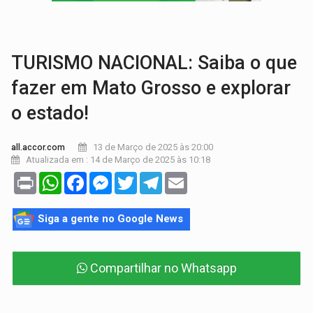
TRÁGICO:
Pai do 'Xandy Motocross' morre em acidente
VÍDEO:
Motorista de caminhonete morre preso às ferragens em colisão com
TURISMO NACIONAL: Saiba o que
fazer em Mato Grosso e explorar
o estado!
13 de Março de 2025 às 20:00
all.accor.com
Atualizada em : 14 de Março de 2025 às 10:18
Print
WhatsApp
Facebook
Messenger
Twitter
Telegram
Email
Siga a gente no Google News
Compartilhar no Whatsapp