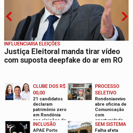
ASSESSOR FLAGRADO
INFLUENCIARIA ELEIÇÕES
Empresa e ONG que recebeu R$ 12
Justiça Eleitoral manda tirar vídeo
mi em emendas estão no mesmo
com suposta deepfake do ar em RO
endereço
CLUBE DOS R$
PROCESSO
00,00
SELETIVO
21 candidatos
Rondoniaovivo
declaram
abre oficina de
patrimônio zero
Comunicação
em Rondônia
com
nas eleições de
oportunidade
INCLUSÃO
SEM SISTEMA
2026
de integrar
APAE Porto
Falha afeta
equipe