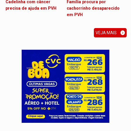
Cadelinha com câncer
Família procura por
precisa de ajuda em PVH
cachorrinho desaparecido
em PVH
VEJA MAIS