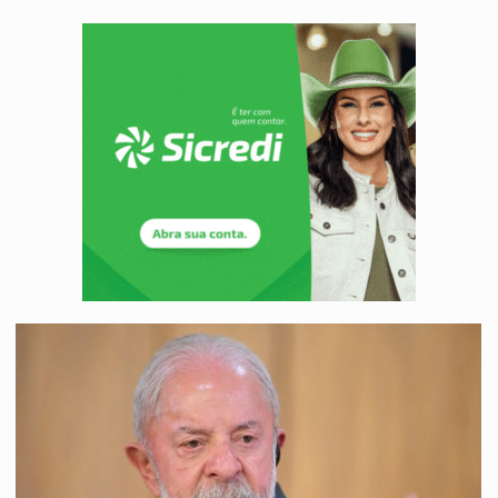
DEEPFAKE:
Sancionada lei contra violência sexual infantil na inte
COLEGIADO:
Brasil e Rússia discutem energia nuclear, defesa e ciênc
URGENTE:
Colisão entre caminhão e carro deixa quatro mortos e um em est
ENCONTRO:
Amazônia Negra ganha projeção nacional com participação de M
PREVISÃO:
Porto Velho tem chances de chuvas isoladas nesta se
SINDICATOS UNIDOS:
Assembleia Geral delibera greve da educação municip
PROCESSO SELETIVO:
Rondoniaovivo abre oficina de Comunicação com oportunidade
BRASIL CONTRA O CRIME:
Acusado de guardar armas de facção é preso com rev
TRAGÉDIA:
Sobe para cinco o número de mortos em colisão entre carreta e Fia