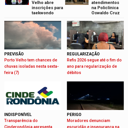
Velho abre
atendimentos
inscrições para
na Policlínica
taekwondo
Oswaldo Cruz
PREVISÃO
REGULARIZAÇÃO
Porto Velho tem chances de
Refis 2026 segue até o fim do
chuvas isoladas nesta sexta-
ano para regularização de
feira (7)
débitos
INDISPONÍVEL
PERIGO
Transparência do
Moradores denunciam
Cinderondônia apresenta
escuridão e insegurança na