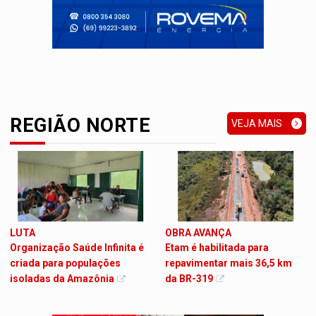
REGIÃO NORTE
VEJA MAIS
LUTA
OBRA AVANÇA
Organização Saúde Infinita é
Etam é habilitada para
criada para populações
repavimentar mais 36,5 km
isoladas da Amazônia
da BR-319