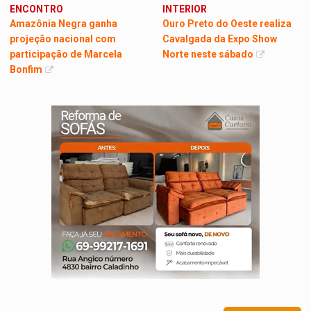
ENCONTRO
INTERIOR
Amazônia Negra ganha
Ouro Preto do Oeste realiza
projeção nacional com
Cavalgada da Expo Show
participação de Marcela
Norte neste sábado
Bonfim