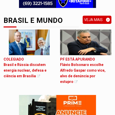
BRASIL E MUNDO
VEJA MAIS
COLEGIADO
PF ESTÁ APURANDO
Brasil e Rússia discutem
Flávio Bolsonaro escolhe
energia nuclear, defesa e
Alfredo Gaspar como vice,
ciência em Brasília
alvo de denúncia por
estupro