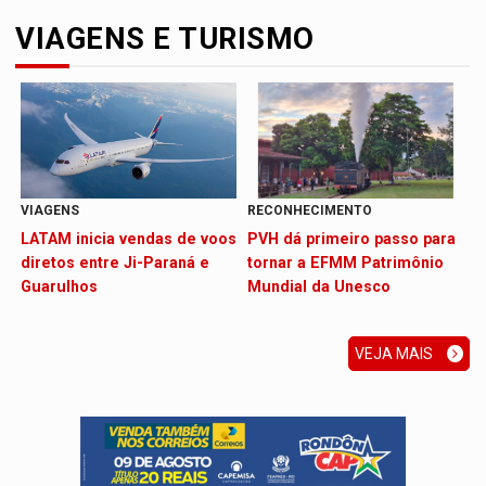
VIAGENS E TURISMO
VIAGENS
RECONHECIMENTO
LATAM inicia vendas de voos
PVH dá primeiro passo para
diretos entre Ji-Paraná e
tornar a EFMM Patrimônio
Guarulhos
Mundial da Unesco
VEJA MAIS