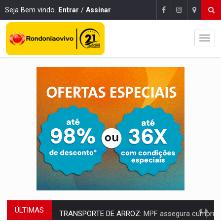
Seja Bem vindo.
Entrar
/
Assinar
ÚLTIMAS
TRANSPORTE DE ARROZ:
MPF assegura cumprimento da legislação sobre transporte d