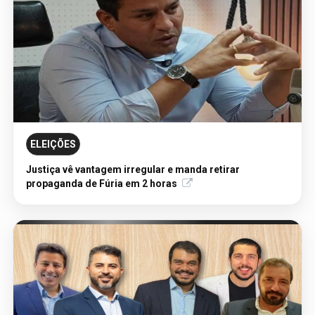
ELEIÇÕES
05/08/2026 - Publicação Legal
AVISO DE LICITAÇÃO: PREGÃO ELETRÔNICO nº
Justiça vê vantagem irregular e manda retirar
90111/2025/SUPEL/RO
propaganda de Fúria em 2 horas