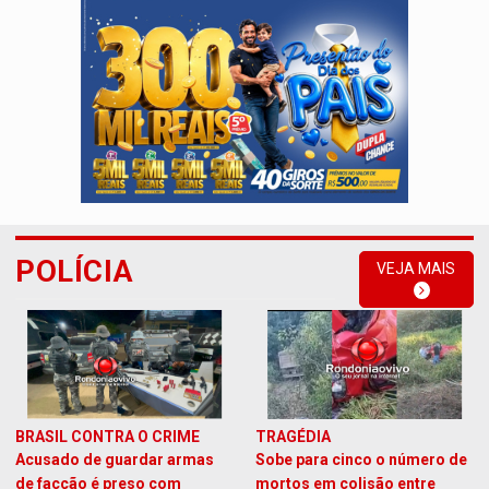
POLÍCIA
VEJA MAIS
BRASIL CONTRA O CRIME
TRAGÉDIA
Acusado de guardar armas
Sobe para cinco o número de
de facção é preso com
mortos em colisão entre