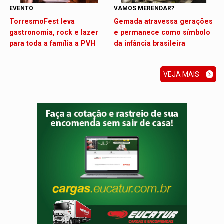
EVENTO
VAMOS MERENDAR?
TorresmoFest leva
Gemada atravessa gerações
gastronomia, rock e lazer
e permanece como símbolo
para toda a família a PVH
da infância brasileira
VEJA MAIS