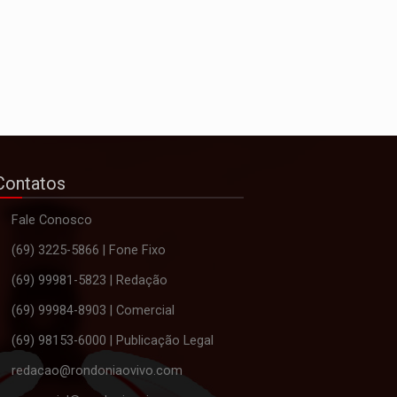
Contatos
Fale Conosco
(69) 3225-5866 | Fone Fixo
(69) 99981-5823 | Redação
(69) 99984-8903 | Comercial
(69) 98153-6000 | Publicação Legal
redacao@rondoniaovivo.com