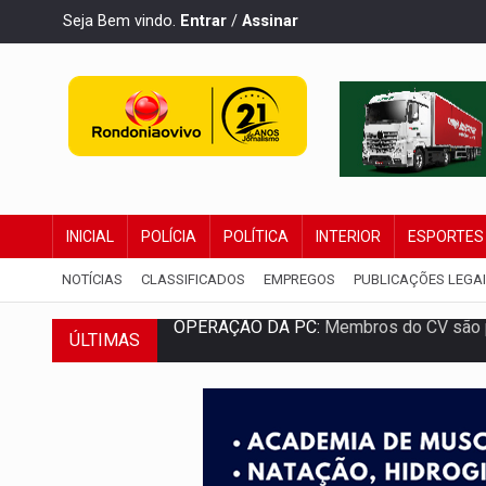
Seja Bem vindo.
Entrar
/
Assinar
INICIAL
POLÍCIA
POLÍTICA
INTERIOR
ESPORTES
NOTÍCIAS
CLASSIFICADOS
EMPREGOS
PUBLICAÇÕES LEGA
OPERAÇÃO DA PC:
Membros do CV são p
ÚLTIMAS
ENTRADA GRATUITA:
Espetáculo As Mari
VÍDEO:
Três são presos após furto de mo
CELEBRAÇÃO:
Cerejeiras completa 43 a
SAÚDE:
Anvisa desmente boato sobre pre