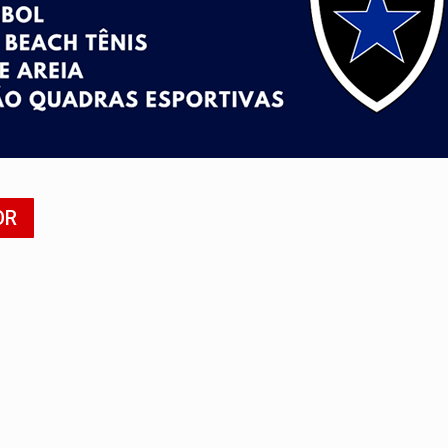
tacam casal de idosos na zona Leste
endem cerca de 1kg de ouro em Rondônia
scolhe Alfredo Gaspar como vice, alvo de denúncia por estupro
 provoca lentidão no trânsito
dem 12 kg de skunk e arma que iam para o Sudeste
OR