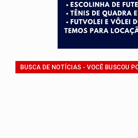
VÍDEO:
Pitbulls fogem de residência e a
AÇÃO CONJUNTA:
Forças policiais apre
PF ESTÁ APURANDO:
Flávio Bolsonaro e
NO CENTRO:
Colisão entre ônibus e carro
VÍDEO:
Denarc e Receita Federal apreen
BUSCA DE NOTÍCIAS - VOCÊ BUSCOU P