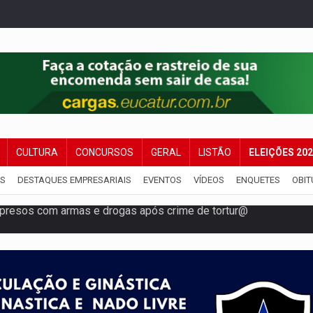
CULTURA
CONCURSOS
GERAL
LISTÃO
ELEIÇÕES 20
IS
DESTAQUES EMPRESARIAIS
EVENTOS
VÍDEOS
ENQUETES
OBIT
resos com armas e drogas após crime de tortur@
as Somos Nós será apresentado na capital
tocicleta em frente de academia
nos de emancipação com programação esportiva
sença de plástico ou petróleo em ovos