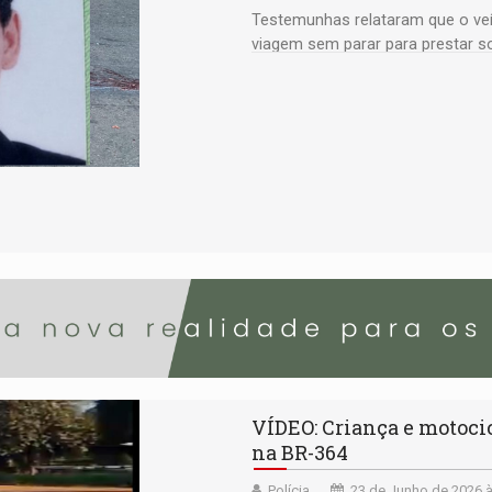
Testemunhas relataram que o veí
viagem sem parar para prestar s
VÍDEO: Criança e motoci
na BR-364
Polícia
23 de Junho de 2026 à