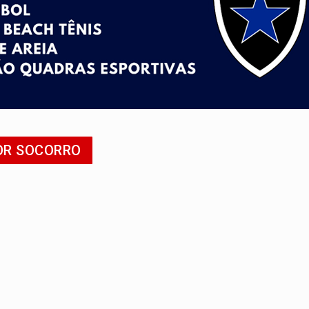
ado (8) de calor intenso e tempo firme
e espera, asfalto chega ao bairro Nova Esperança
na programação do Festival de Dança de Joinville
rro de digitação' em declaração de patrimônio de R$ 29 mi
 pelo adicional de incentivo com efeitos retroativos
POR SOCORRO
veitar o fim de semana em Porto Velho