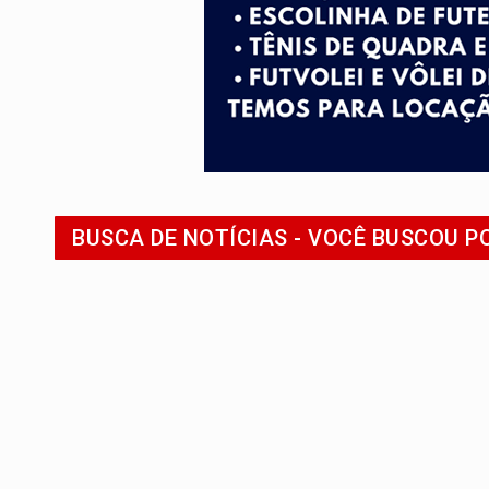
PREVISÃO:
Interior de Rondônia terá sáb
INFRAESTRUTURA:
Após quase 30 anos d
A ILHA:
Coreografia de Rondônia estreia 
ELEIÇÕES 2026:
Sgt. Mouza esclarece 'e
JUDICIÁRIO:
Sinjur parabeniza servidores
BUSCA DE NOTÍCIAS - VOCÊ BUSCOU 
LAZER:
Seis lugares gratuitos para apro