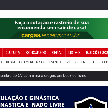
CULTURA
CONCURSOS
GERAL
LISTÃO
ELEIÇÕES 20
IS
DESTAQUES EMPRESARIAIS
EVENTOS
VÍDEOS
ENQUETES
OBIT
membro do CV com arma e drogas em boca de fumo
a com a APAE para ampliar ações voltadas a PCD's
bate a drones durante exercício antiaéreo
o Oeste, CINEMAZÔNIA leva cinema amazônico a estudantes na