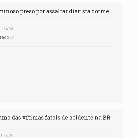
noso preso por assaltar diarista dorme
s 14:36
urado
ma das vítimas fatais de acidente na BR-
u
s 12:06