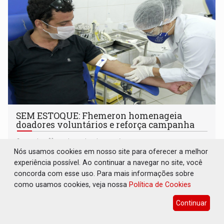
SEM ESTOQUE: Fhemeron homenageia
doadores voluntários e reforça campanha
Geral
16 de Junho de 2020 às 15:27
Nós usamos cookies em nosso site para oferecer a melhor
Segundo à Fhemeron, todos os tipos sanguíneos estão
experiência possível. Ao continuar a navegar no site, você
em situação crítica e abaixo do ideal. “Atualmente não
concorda com esse uso. Para mais informações sobre
estamos conseguindo atender as urgências e
como usamos cookies, veja nossa
Política de Cookies
emergências", Ana Carolina, médica hemoterapeuta e
responsável técnica da Fhemeron
Continuar