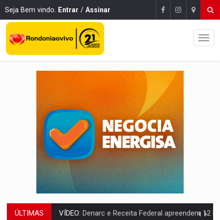
Seja Bem vindo.
Entrar
/
Assinar
ÚLTIMAS
OPERAÇÃO DA PC:
Membros do CV são presos com armas e drogas após c