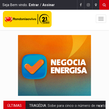
Seja Bem vindo.
Entrar
/
Assinar
ÚLTIMAS
TRANSPORTE DE ARROZ:
MPF assegura cumprimento da legislação sobre transporte d