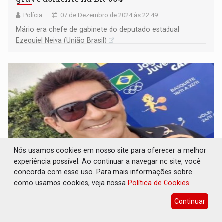
Polícia
07 de Dezembro de 2024 às 22:49
Mário era chefe de gabinete do deputado estadual
Ezequiel Neiva (União Brasil)
Nós usamos cookies em nosso site para oferecer a melhor
experiência possível. Ao continuar a navegar no site, você
concorda com esse uso. Para mais informações sobre
como usamos cookies, veja nossa
Política de Cookies
PESAR: Seduc emite nota pelo falecimento
do professor Carlos Moisés
Continuar
Geral
25 de Novembro de 2024 às 15:30