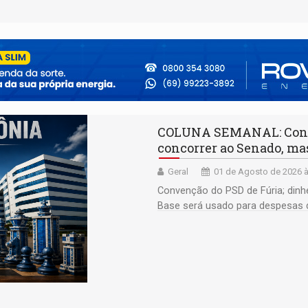
COLUNA SEMANAL: Confúc
concorrer ao Senado, mas
Geral
01 de Agosto de 2026 à
Convenção do PSD de Fúria; dinhe
Base será usado para despesas 
trilheiros; Paróquia da Sagrada Fa