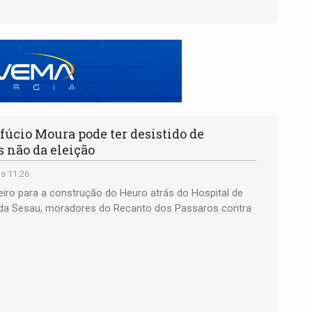
io Moura pode ter desistido de
 não da eleição
s 11:26
iro para a construção do Heuro atrás do Hospital de
da Sesau; moradores do Recanto dos Passaros contra
mília faz arraial; e muito mais