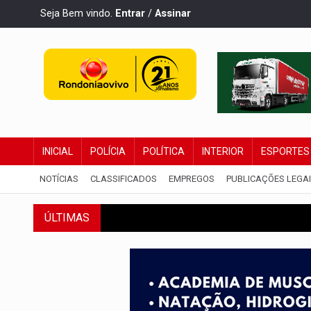
Seja Bem vindo.
Entrar
/
Assinar
INICIAL
POLÍCIA
POLÍTICA
INTERIOR
ESPORTES
NOTÍCIAS
CLASSIFICADOS
EMPREGOS
PUBLICAÇÕES LEGA
ÚLTIMAS