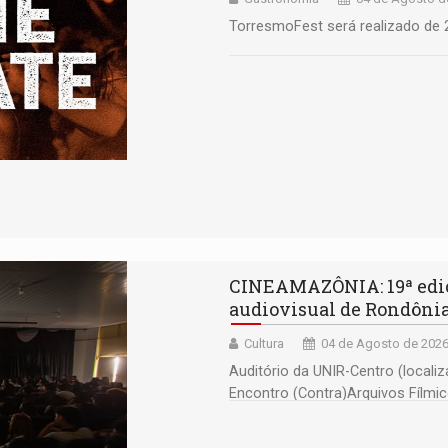
TorresmoFest será realizado de 
CINEAMAZÔNIA: 19ª ediç
audiovisual de Rondônia 
Cultura
04 de Agosto de 2026
Auditório da UNIR-Centro (locali
Encontro (Contra)Arquivos Fílmi