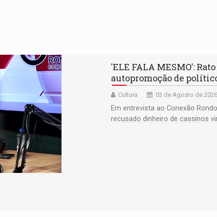
'ELE FALA MESMO': Rato A
autopromoção de polític
Cultura
03 de Agosto de 2026
Em entrevista ao Conexão Rondon
recusado dinheiro de cassinos vir
partidos nas eleições e aponta 