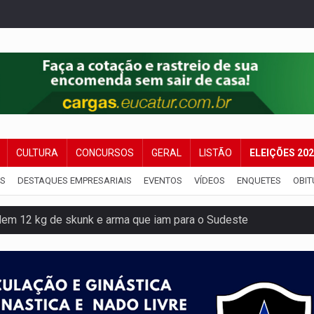
CULTURA
CONCURSOS
GERAL
LISTÃO
ELEIÇÕES 20
IS
DESTAQUES EMPRESARIAIS
EVENTOS
VÍDEOS
ENQUETES
OBIT
dem 12 kg de skunk e arma que iam para o Sudeste
resos com armas e drogas após crime de tortur@
as Somos Nós será apresentado na capital
tocicleta em frente de academia