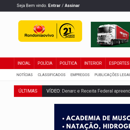
Seja Bem vindo.
Entrar
/
Assinar
INICIAL
POLÍCIA
POLÍTICA
INTERIOR
ESPORTES
NOTÍCIAS
CLASSIFICADOS
EMPREGOS
PUBLICAÇÕES LEGA
ÚLTIMAS
VÍDEO:
Denarc e Receita Federal apreen
OPERAÇÃO DA PC:
Membros do CV são p
ENTRADA GRATUITA:
Espetáculo As Mari
VÍDEO:
Três são presos após furto de mo