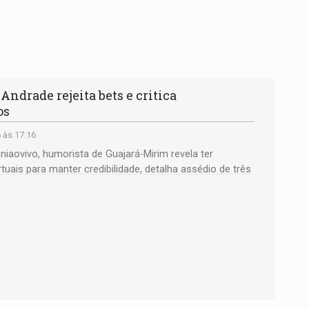
ndrade rejeita bets e critica
os
 às 17:16
iaovivo, humorista de Guajará-Mirim revela ter
tuais para manter credibilidade, detalha assédio de três
esgotamento de mercado na capital