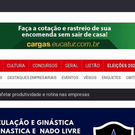
CULTURA
CONCURSOS
GERAL
LISTÃO
ELEIÇÕES 20
IS
DESTAQUES EMPRESARIAIS
EVENTOS
VÍDEOS
ENQUETES
OBIT
etar produtividade e rotina nas empresas
o será mais suficiente para comprovar área recuperado
ossível base secreta no satélite natural da Terra
i carro que era rebocado para oficina no Centro de Porto Velho