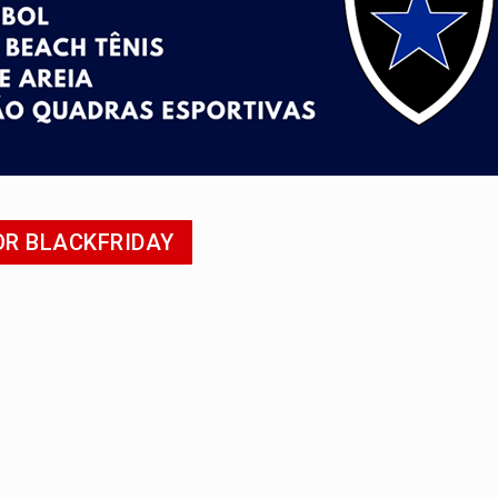
 frente do bar da Marleide
nia+10 lança chamada para fortalecer cadeias da sociobioecono
de urânio, mas produz pouco e importa combustível
Coca-Cola é devolvida a natureza
 AI-5 se tornam pesquisadores eméritos da Fiocruz
OR BLACKFRIDAY
ping após colombiana furtar celular de menina