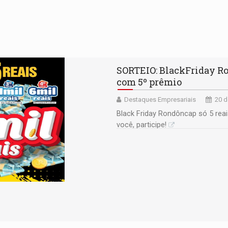
SORTEIO: BlackFriday Ro
com 5º prêmio
Destaques Empresariais
20 d
Black Friday Rondôncap só 5 reai
você, participe!