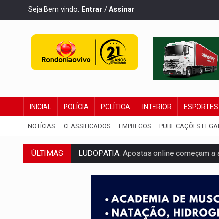
Seja Bem vindo.
Entrar
/
Assinar
INICIAL
POLÍCIA
POLÍTICA
INTERIOR
ESPORTES
NOTÍCIAS
CLASSIFICADOS
EMPREGOS
PUBLICAÇÕES LEGA
ÚLTIMAS
LUDOPATIA:
Apostas online começam a af
REFLORESTAMENTO:
Plantar árvores nã
OVNIS NA LUA:
Cientistas alertam para p
ACABOU COM PEUGEOT:
Incêndio destró