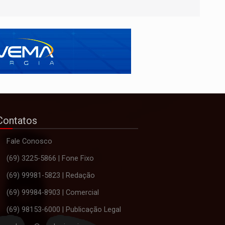
Contatos
Fale Conosco
(69) 3225-5866 | Fone Fixo
(69) 99981-5823 | Redação
(69) 99984-8903 | Comercial
(69) 98153-6000 | Publicação Legal