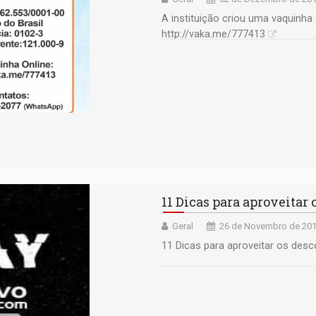
A instituição criou uma vaquinha
http://vaka.me/777413
11 Dicas para aproveitar
Geral
26 de Novembro de 201
11 Dicas para aproveitar os desc