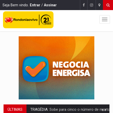
Seja Bem vindo.
Entrar
/
Assinar
ÚLTIMAS
TRAGÉDIA:
Sobe para cinco o número de mortos em colisão entre carreta e Fia