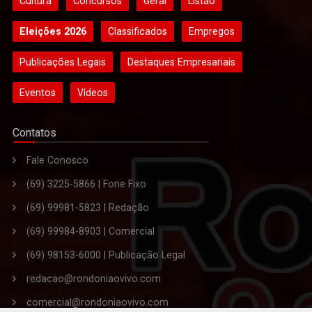
Cultura
Concursos
Geral
Listão
Eleições 2026
Classificados
Empregos
Publicações Legais
Destaques Empresariais
Eventos
Vídeos
Contatos
Fale Conosco
(69) 3225-5866 | Fone Fixo
(69) 99981-5823 | Redação
(69) 99984-8903 | Comercial
(69) 98153-6000 | Publicação Legal
redacao@rondoniaovivo.com
comercial@rondoniaovivo.com