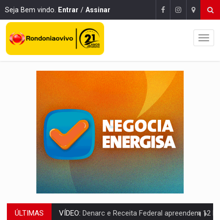
Seja Bem vindo.
Entrar
/
Assinar
ÚLTIMAS
OPERAÇÃO DA PC:
Membros do CV são presos com armas e drogas após c