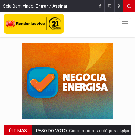
Seja Bem vindo.
Entrar
/
Assinar
ÚLTIMAS
PESO DO VOTO:
Cinco maiores colégios eleitorais concentram 53,7% dos v