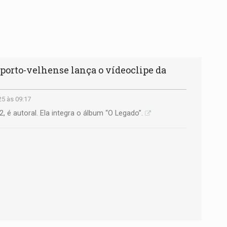
orto-velhense lança o vídeoclipe da
25 às 09:17
 é autoral. Ela integra o álbum “O Legado”.