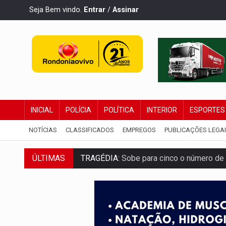
Seja Bem vindo.
Entrar
/
Assinar
INICIAL
POLÍCIA
POLÍTICA
INTERIOR
ESPORTES
NOTÍCIAS
CLASSIFICADOS
EMPREGOS
PUBLICAÇÕES LEGA
ÚLTIMAS
TRAGÉDIA:
Sobe para cinco o número de 
TRANSPORTE DE ARROZ:
MPF assegura c
DEEPFAKE:
Sancionada lei contra violência
COLEGIADO:
Brasil e Rússia discutem ene