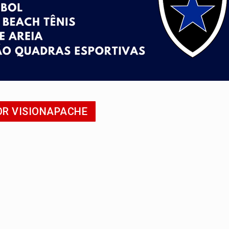
o deixa quatro mortos e um em estado grave na BR
ão nacional com participação de Marcela Bonfim
huvas isoladas nesta sexta-feira (7)
delibera greve da educação municipal em Porto Velho
e oficina de Comunicação com oportunidade de integrar equipe
OR VISIONAPACHE
ardar armas de facção é preso com revólveres e espingardas