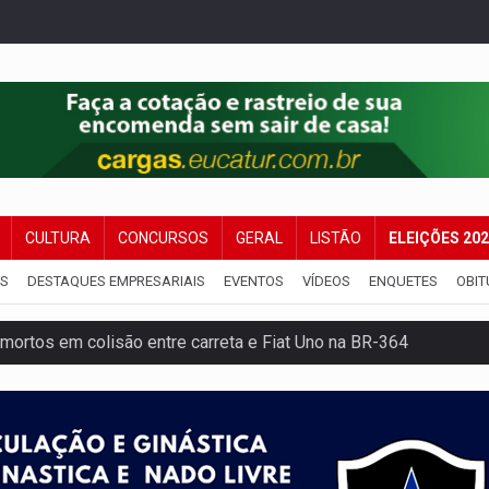
CULTURA
CONCURSOS
GERAL
LISTÃO
ELEIÇÕES 20
IS
DESTAQUES EMPRESARIAIS
EVENTOS
VÍDEOS
ENQUETES
OBIT
mortos em colisão entre carreta e Fiat Uno na BR-364
umprimento da legislação sobre transporte de cargas por em
 sexual infantil na internet e via IA
rgia nuclear, defesa e ciência em Brasília