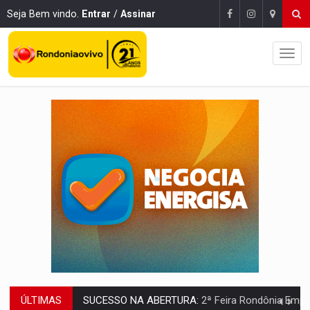
Seja Bem vindo.
Entrar
/
Assinar
ÚLTIMAS
REESTRUTURAÇÃO:
Secretário da Seinfra de Porto Velho pede exon