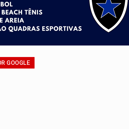
ação fundiária da comunidade Nova Colina
nia Empreendedora segue no Espaço Alternativo com entrada gra
a de Porto Velho pede exoneração do cargo
s e exames especializados durante expedição do SUS
 R$ 8,5 bilhões e RO projeta alta de 8,8%
nuvens no céu de Rondônia – Por Daniel Pereira
OR GOOGLE