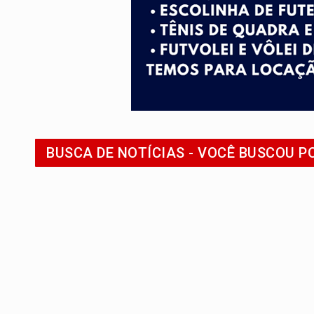
BAIRRO TEIXEIRÃO:
MPF cobra regulariz
SUCESSO NA ABERTURA:
2ª Feira Rondô
REESTRUTURAÇÃO:
Secretário da Seinfr
SAÚDE INDÍGENA:
Pirahã terão consulta
ECONOMIA:
Dia dos pais deve movimentar
ELEIÇÕES 2026:
Ulisses Guimarães e as 
BUSCA DE NOTÍCIAS - VOCÊ BUSCOU P