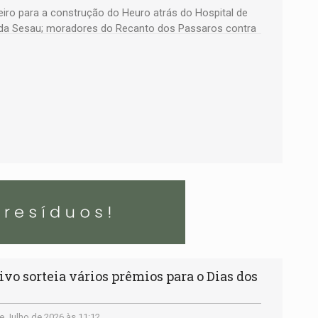
iro para a construção do Heuro atrás do Hospital de
da Sesau; moradores do Recanto dos Passaros contra
mília faz arraial; e muito mais
 sorteia vários prêmios para o Dias dos
e Julho de 2026 às 11:12