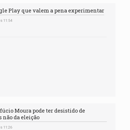
ogle Play que valem a pena experimentar
s 11:54
io Moura pode ter desistido de
 não da eleição
s 11:26