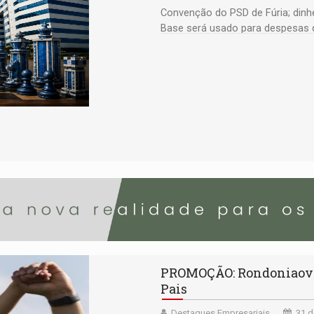
Convenção do PSD de Fúria; dinhe
Base será usado para despesas 
trilheiros; Paróquia da Sagrada Fa
PROMOÇÃO: Rondoniaovivo
Pais
Destaques Empresariais
31 d