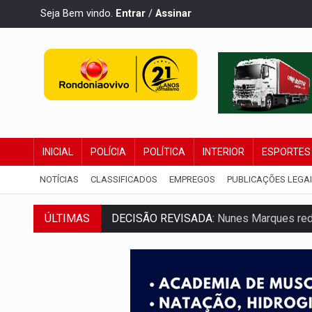
Seja Bem vindo.
Entrar
/
Assinar
INICIAL
POLÍCIA
POLÍTICA
INTERIOR
ESPORTES
NOTÍCIAS
CLASSIFICADOS
EMPREGOS
PUBLICAÇÕES LEGA
DECISÃO REVISADA:
Nunes Marques reduz
ÚLTIMAS
CONEXÃO RONDONIAOVIVO:
Museólogo 
ELEIÇÕES 2026:
Patrimônio de candidata 
VÍDEO:
Quadrilha é flagrada com cerca d