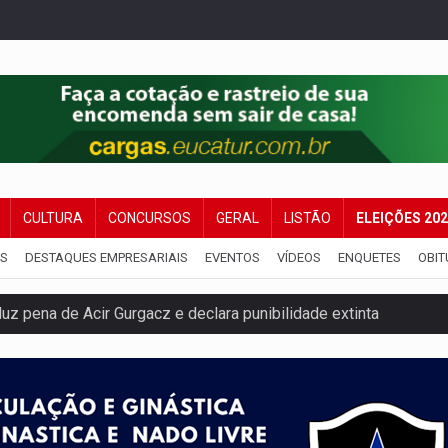
CULTURA
CONCURSOS
GERAL
LISTÃO
ELEIÇÕES 20
IS
DESTAQUES EMPRESARIAIS
EVENTOS
VÍDEOS
ENQUETES
OBIT
 pena de Acir Gurgacz e declara punibilidade extinta
Antônio Ocampo lança livro sobre a Madeira-Mamoré
a deputada federal do PL salta R$ 1 mil para R$ 155 mil
e 200 porções de drogas