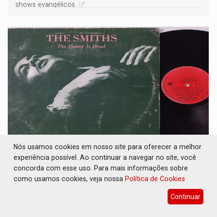
shows evangélicos
THE QUEEN IS DEAD: Os 40 anos do disco
Nós usamos cookies em nosso site para oferecer a melhor
que definiu uma geração - Por Marcos Souza
experiência possível. Ao continuar a navegar no site, você
concorda com esse uso. Para mais informações sobre
Cultura
17 de Junho de 2026 às 14:35
como usamos cookies, veja nossa
Política de Cookies
O disco pode ser ouvido na íntegra no Spotify
Continuar