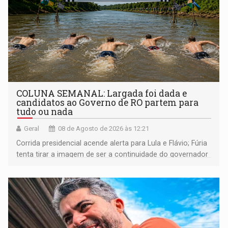
COLUNA SEMANAL: Largada foi dada e
candidatos ao Governo de RO partem para
tudo ou nada
Geral
08 de Agosto de 2026 às 12:21
Corrida presidencial acende alerta para Lula e Flávio; Fúria
tenta tirar a imagem de ser a continuidade do governador
Marcos Rocha; ex-prefeito Hildon Chaves parece ainda
não ter entrado no modo eleição; ABAV faz evento em
Porto Velho