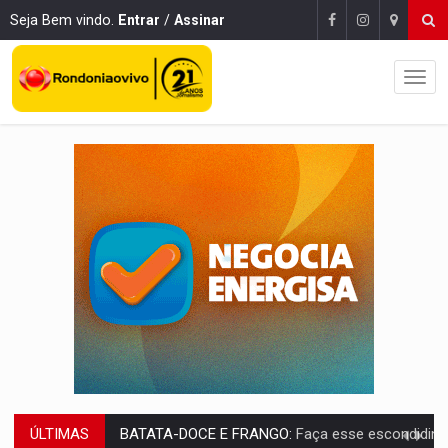
Seja Bem vindo.
Entrar
/
Assinar
ÚLTIMAS
BARREIRA NATURAL:
Desmate da Amazônia corta chuvas no Sul e ameaça produção