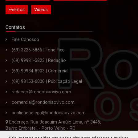
Eventos
Vídeos
Contatos
Fale Conosco
(69) 3225-5866 | Fone Fixo
(69) 99981-5823 | Redação
(69) 99984-8903 | Comercial
(69) 98153-6000 | Publicação Legal
redacao@rondoniaovivo.com
comercial@rondoniaovivo.com
publicacaolegal@rondoniaovivo.com
Endereço: Rua Joaquim Araújo Lima, nº 3445,
Bairro Embratel. - Porto Velho - RO
CEP 76.820-863