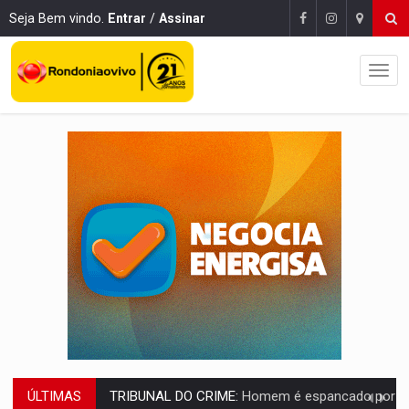
Seja Bem vindo.
Entrar
/
Assinar
ÚLTIMAS
TRIBUNAL DO CRIME:
Homem é espancado por facção criminosa 