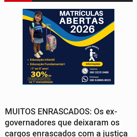
GRAVE:
Homem é esfaqueado no peito durante briga ent
VÍDEO:
Denarc e Receita Federal apreendem 12 kg de skunk e arma que iam
OPERAÇÃO DA PC:
Membros do CV são presos com armas e drogas após c
ENTRADA GRATUITA:
Espetáculo As Marias Somos Nós será apresen
VÍDEO:
Três são presos após furto de motocicleta em frente
CELEBRAÇÃO:
Cerejeiras completa 43 anos de emancipação com progra
SAÚDE:
Anvisa desmente boato sobre presença de plástico ou petr
NO CASTANHEIRA:
Denúncia de 'tribunal do crime' leva PM a prender ac
NO FLAGRA:
'Churrasco' e comparsas do CV são presos com moto furtad
MUITOS ENRASCADOS: Os ex-
governadores que deixaram os
cargos enrascados com a justiça