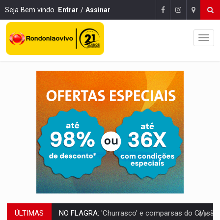
Seja Bem vindo.
Entrar
/
Assinar
ÚLTIMAS
URGENTE:
Homem é baleado após apontar arma para eq