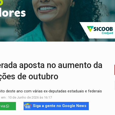
nos de emancipação com programação esportiva
sença de plástico ou petróleo em ovos
tacam casal de idosos na zona Leste
endem cerca de 1kg de ouro em Rondônia
scolhe Alfredo Gaspar como vice, alvo de denúncia por estupro
ante briga entre vizinhos
rada aposta no aumento da
ições de outubro
ito deste ano com várias ex-deputadas estaduais e federais
 em : 10 de Junho de 2026 às 16:17
Siga a gente no Google News
 via