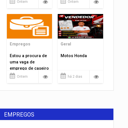
Ontem
Ontem
Empregos
Geral
Estou a procura de
Motos Honda
uma vaga de
emprego de caseiro
em porto velho
Ontem
há 2 dias
rondônia
EMPREGOS