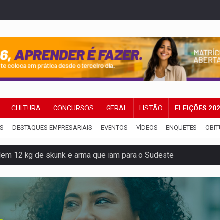
CULTURA
CONCURSOS
GERAL
LISTÃO
ELEIÇÕES 20
IS
DESTAQUES EMPRESARIAIS
EVENTOS
VÍDEOS
ENQUETES
OBIT
dem 12 kg de skunk e arma que iam para o Sudeste
resos com armas e drogas após crime de tortur@
as Somos Nós será apresentado na capital
tocicleta em frente de academia