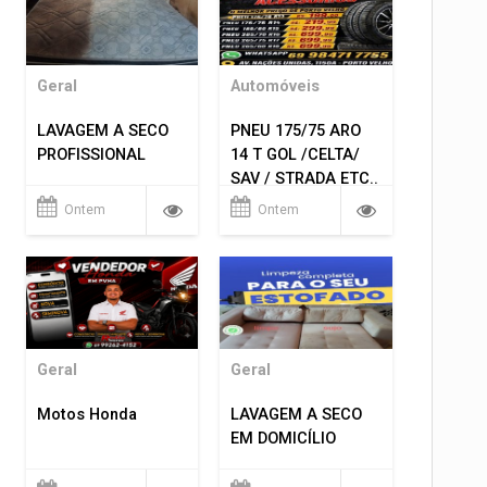
Geral
Automóveis
LAVAGEM A SECO
PNEU 175/75 ARO
PROFISSIONAL
14 T GOL /CELTA/
SAV / STRADA ETC..
R$ 219,99
Ontem
Ontem
MONTAGEM GRATIS
Geral
Geral
Motos Honda
LAVAGEM A SECO
EM DOMICÍLIO