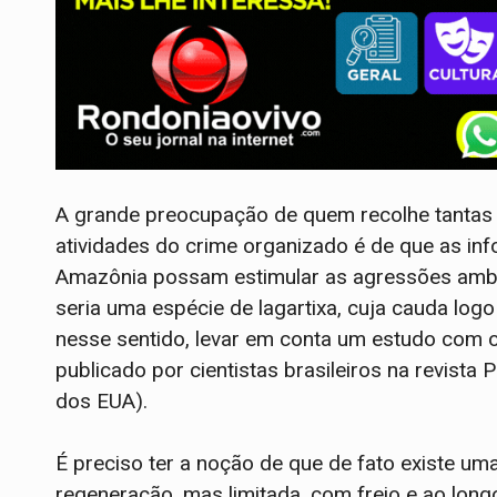
A grande preocupação de quem recolhe tantas
atividades do crime organizado é de que as in
Amazônia possam estimular as agressões ambien
seria uma espécie de lagartixa, cuja cauda log
nesse sentido, levar em conta um estudo com 
publicado por cientistas brasileiros na revist
dos EUA).
É preciso ter a noção de que de fato existe uma
regeneração, mas limitada, com freio e ao long