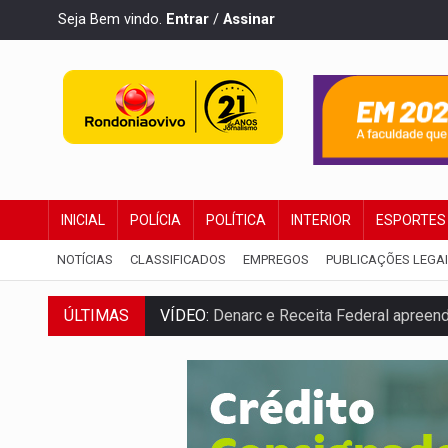
Seja Bem vindo.
Entrar
/
Assinar
INICIAL
POLÍCIA
POLÍTICA
INTERIOR
ESPORTES
NOTÍCIAS
CLASSIFICADOS
EMPREGOS
PUBLICAÇÕES LEGA
ÚLTIMAS
VÍDEO:
Denarc e Receita Federal apreen
OPERAÇÃO DA PC:
Membros do CV são p
ENTRADA GRATUITA:
Espetáculo As Mari
VÍDEO:
Três são presos após furto de mo