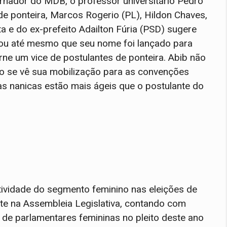
ernador do MDB, o professor universitário Pedro
e ponteira, Marcos Rogerio (PL), Hildon Chaves,
a e do ex-prefeito Adailton Fúria (PSD) sugere
 ou até mesmo que seu nome foi lançado para
rne um vice de postulantes de ponteira. Abib não
o se vê sua mobilização para as convenções
las nanicas estão mais ágeis que o postulante do
ividade do segmento feminino nas eleições de
e na Assembleia Legislativa, contando com
 de parlamentares femininas no pleito deste ano