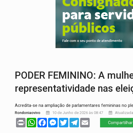
CELEBRAÇÃO:
Cerejeiras completa 43 a
SAÚDE:
Anvisa desmente boato sobre pre
VÍDEO:
Pitbulls fogem de residência e a
AÇÃO CONJUNTA:
Forças policiais apre
PF ESTÁ APURANDO:
Flávio Bolsonaro e
GRAVE:
Homem é esfaqueado no peito dur
PODER FEMININO: A mulhe
representatividade nas ele
Acredita-se na ampliação de parlamentares femininas no ple
Rondoniaovivo
10 de Junho de 2026 às 08:47
Atualizada
Print
WhatsApp
Facebook
Messenger
Twitter
Telegram
Email
Compartilhar