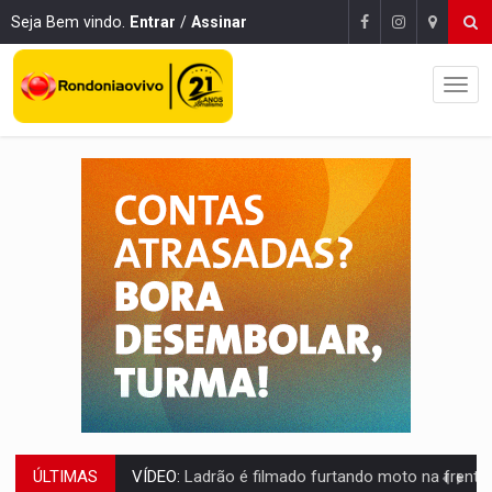
Seja Bem vindo.
Entrar
/
Assinar
ÚLTIMAS
VÍDEO:
Ladrão é filmado furtando moto na frente do bar 