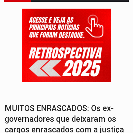
BOLSAS DE PESQUISA:
Iniciativa Amazônia+10 lança chamada para fortalecer cadeia
MATERIAL:
Brasil tem grandes reservas de urânio, mas produz pouco e impo
VÍDEO:
Serpente capturada na fábrica da Coca-Cola é devolvid
HOMENAGEM:
Cientistas cassados pelo AI-5 se tornam pesquisadores emér
VÍDEO:
Perseguição é registrada no shopping após colombiana furtar ce
LUDOPATIA:
Apostas online começam a afetar produtividade e rotina
REFLORESTAMENTO:
Plantar árvores não será mais suficiente para comprov
OVNIS NA LUA:
Cientistas alertam para possível base secreta no satélite n
ACABOU COM PEUGEOT:
Incêndio destrói carro que era rebocado para oficina no
MUITOS ENRASCADOS: Os ex-
governadores que deixaram os
cargos enrascados com a justiça