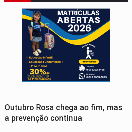
URGENTE:
Colisão entre caminhão e carro deixa quatro mortos e um em est
ENCONTRO:
Amazônia Negra ganha projeção nacional com participação de M
PREVISÃO:
Porto Velho tem chances de chuvas isoladas nesta se
SINDICATOS UNIDOS:
Assembleia Geral delibera greve da educação municip
PROCESSO SELETIVO:
Rondoniaovivo abre oficina de Comunicação com oportunidade
AGOSTO LILÁS:
MPRO lança de portal e promove reflexão sobre trajetória da Le
REGULARIZAÇÃO:
Refis 2026 segue até o fim do ano para regulariz
TRANSPORTE DE ARROZ:
MPF assegura cumprimento da legislação sobre transporte d
DEEPFAKE:
Sancionada lei contra violência sexual infantil na inte
Outubro Rosa chega ao fim, mas
a prevenção continua