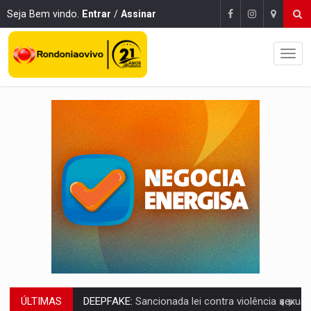
Seja Bem vindo.
Entrar
/
Assinar
ÚLTIMAS
COLEGIADO:
Brasil e Rússia discutem energia nuclear, defesa e ciênc