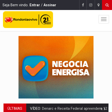
Seja Bem vindo.
Entrar
/
Assinar
ÚLTIMAS
OPERAÇÃO DA PC:
Membros do CV são presos com armas e drogas após c