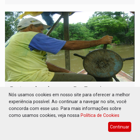
Postergado pelo povo – Por Francisco
Marquelino Santana
Nós usamos cookies em nosso site para oferecer a melhor
experiência possível. Ao continuar a navegar no site, você
13 de Julho de 2026 às 08:26
concorda com esse uso. Para mais informações sobre
como usamos cookies, veja nossa
Política de Cookies
Continuar