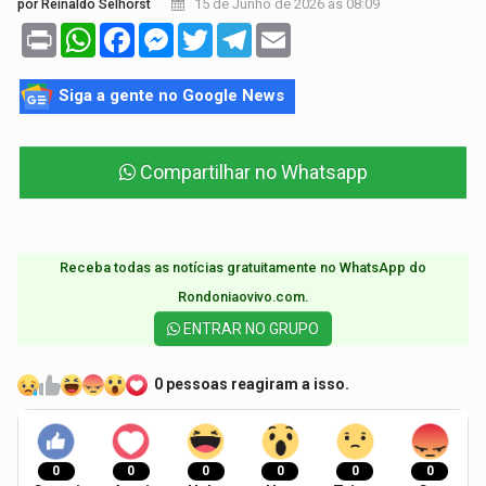
15 de Junho de 2026 às 08:09
por Reinaldo Selhorst
Print
WhatsApp
Facebook
Messenger
Twitter
Telegram
Email
Siga a gente no Google News
Compartilhar no Whatsapp
Receba todas as notícias gratuitamente no WhatsApp do
Rondoniaovivo.com.​
ENTRAR NO GRUPO
0 pessoas reagiram a isso.
0
0
0
0
0
0