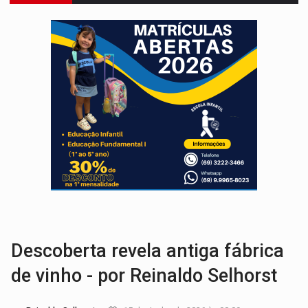
ENTRADA GRATUITA:
Espetáculo As Marias Somos Nós será apresen
VÍDEO:
Três são presos após furto de motocicleta em frente
CELEBRAÇÃO:
Cerejeiras completa 43 anos de emancipação com progra
SAÚDE:
Anvisa desmente boato sobre presença de plástico ou petr
VÍDEO:
Pitbulls fogem de residência e atacam casal de idosos 
AÇÃO CONJUNTA:
Forças policiais apreendem cerca de 1kg de our
PF ESTÁ APURANDO:
Flávio Bolsonaro escolhe Alfredo Gaspar como vice, alvo de d
GRAVE:
Homem é esfaqueado no peito durante briga ent
VÍDEO:
Denarc e Receita Federal apreendem 12 kg de skunk e arma que iam
Descoberta revela antiga fábrica
de vinho - por Reinaldo Selhorst