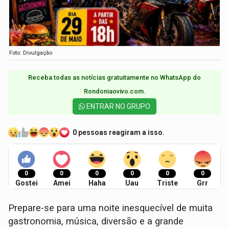
Foto: Divulgação
Receba todas as notícias gratuitamente no WhatsApp do
Rondoniaovivo.com.​
ENTRAR NO GRUPO
0 pessoas reagiram a isso.
0
0
0
0
0
0
Gostei
Amei
Haha
Uau
Triste
Grr
Prepare-se para uma noite inesquecível de muita
gastronomia, música, diversão e a grande