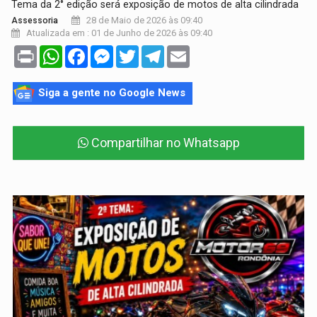
Tema da 2° edição será exposição de motos de alta cilindrada
28 de Maio de 2026 às 09:40
Assessoria
Atualizada em : 01 de Junho de 2026 às 09:40
Print
WhatsApp
Facebook
Messenger
Twitter
Telegram
Email
Siga a gente no Google News
Compartilhar no Whatsapp