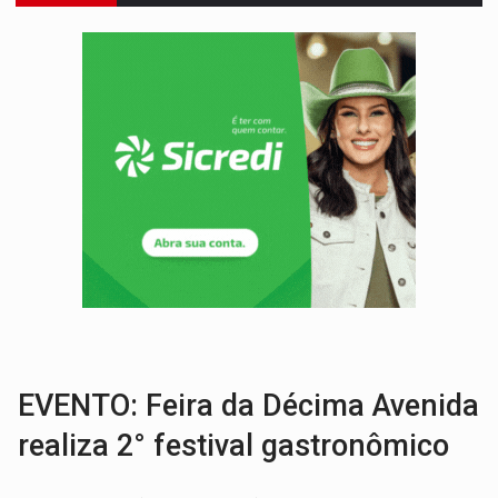
DO HOSPITAL AO CAMPO:
Veja as mais de 200 ações de Marcos Rogé
EXPANSÃO:
Grupo Nova Era amplia presença em PVH e transforma Aramix em
ROTA GLOBAL:
PCC amplia presença internacional e transforma Brasil em cor
CONEXÃO RONDONIAOVIVO:
Museólogo Antônio Ocampo conduz a história de uma
EXTENSÃO DE DANOS:
Ferroviários pedem ao Iphan recuperação de área atingid
VARIANDO O CARDÁPIO:
Veja essa receita de carne assada para o a
PREJUÍZO AOS ESTUDANTES:
Greve dos professores em PVH é considerada 
COLUNA SEMANAL:
Largada foi dada e candidatos ao Governo de RO partem 
SOB SUSPEITA:
Entrega de 286 máquinas em Rondônia coincide com investig
EVENTO: Feira da Décima Avenida
realiza 2° festival gastronômico