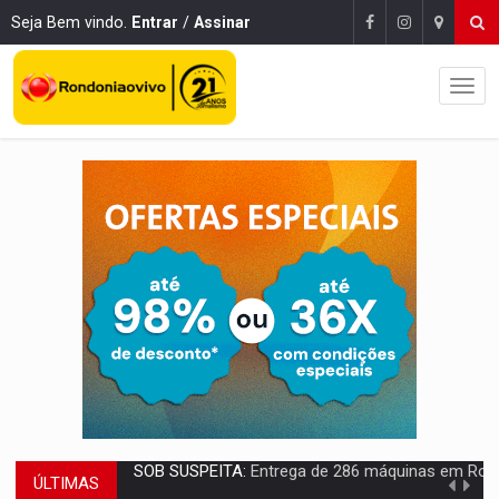
Seja Bem vindo.
Entrar
/
Assinar
ÚLTIMAS
ARTIGO:
Reter até 50% no distrato imobiliário é legal, mas não pode 