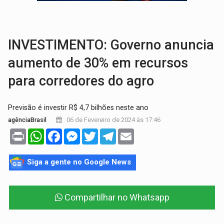
VÍDEO:
Perseguição é registrada no shopping após colombiana furtar ce
LUDOPATIA:
Apostas online começam a afetar produtividade e rotina
INVESTIMENTO: Governo anuncia
aumento de 30% em recursos
para corredores do agro
Previsão é investir R$ 4,7 bilhões neste ano
06 de Fevereiro de 2024 às 17:46
agênciaBrasil
Print
WhatsApp
Facebook
Messenger
Twitter
Telegram
Email
Siga a gente no Google News
Compartilhar no Whatsapp