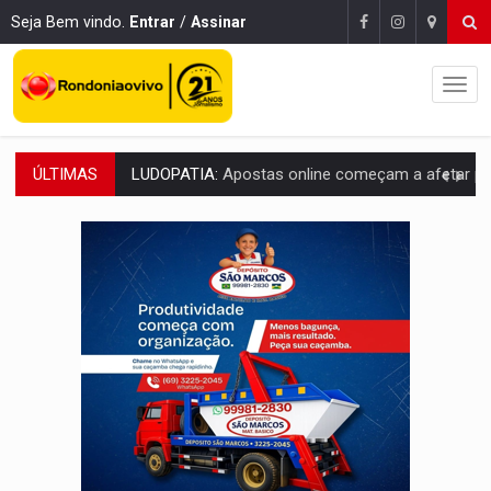
Seja Bem vindo.
Entrar
/
Assinar
ÚLTIMAS
REFLORESTAMENTO:
Plantar árvores não será mais suficiente para comprov
OVNIS NA LUA:
Cientistas alertam para possível base secreta no satélite n
ACABOU COM PEUGEOT:
Incêndio destrói carro que era rebocado para oficina no
VÍDEO:
Ladrão é filmado furtando moto na frente do bar 
BOLSAS DE PESQUISA:
Iniciativa Amazônia+10 lança chamada para fortalecer cadeia
MATERIAL:
Brasil tem grandes reservas de urânio, mas produz pouco e impo
VÍDEO:
Serpente capturada na fábrica da Coca-Cola é devolvid
HOMENAGEM:
Cientistas cassados pelo AI-5 se tornam pesquisadores emér