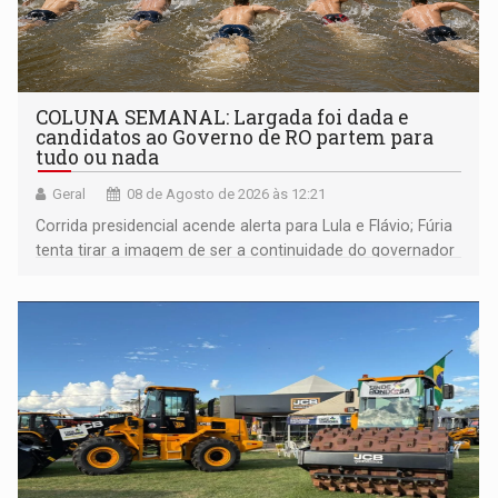
COLUNA SEMANAL: Largada foi dada e
candidatos ao Governo de RO partem para
tudo ou nada
Geral
08 de Agosto de 2026 às 12:21
Corrida presidencial acende alerta para Lula e Flávio; Fúria
tenta tirar a imagem de ser a continuidade do governador
Marcos Rocha; ex-prefeito Hildon Chaves parece ainda
não ter entrado no modo eleição; ABAV faz evento em
Porto Velho