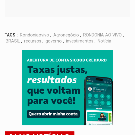
TAGS :
Rondoniaovivo
,
Agronegócio
,
RONDONIA AO VIVO
,
BRASIL
,
recursos
,
governo
,
investimentos
,
Notícia