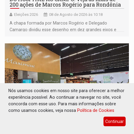
200 ações de Marcos Rogério para Rondônia
Eleições 2026
08 de Agosto de 2026 às 10:18
A chapa formada por Marcos Rogério e Delegado
Camargo dividiu esse desenho em dez grandes eixos e
228 projetos ou ações
Nós usamos cookies em nosso site para oferecer a melhor
experiência possível. Ao continuar a navegar no site, você
concorda com esse uso. Para mais informações sobre
como usamos cookies, veja nossa
Política de Cookies
EXPANSÃO: Grupo Nova Era amplia
Continuar
presença em PVH e transforma Aramix em
Super Nova Era