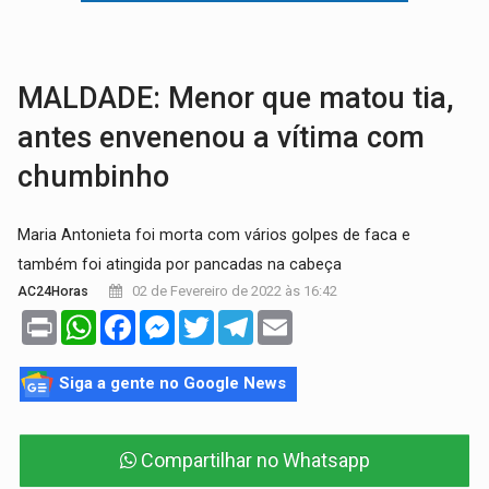
BARREIRA NATURAL:
Desmate da Amazônia corta chuvas no Sul e ameaça produção
:
Anvisa libera venda de medicamentos pela Shopee, mas mantém 
MALDADE: Menor que matou tia,
antes envenenou a vítima com
chumbinho
Maria Antonieta foi morta com vários golpes de faca e
também foi atingida por pancadas na cabeça
02 de Fevereiro de 2022 às 16:42
AC24Horas
Print
WhatsApp
Facebook
Messenger
Twitter
Telegram
Email
Siga a gente no Google News
Compartilhar no Whatsapp