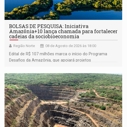
BOLSAS DE PESQUISA: Iniciativa
Amazônia+10 lança chamada para fortalecer
cadeias da sociobioeconomia
Região Norte
08 de Agosto de 2026 às 18:00
Edital de R$ 107 milhões marca o início do Programa
Desafios da Amazônia, que apoiará projetos
desenvolvidos por redes de pesquisa e inovação. A
submissão de pré-propostas poderá ser feita até 1º de
setembro