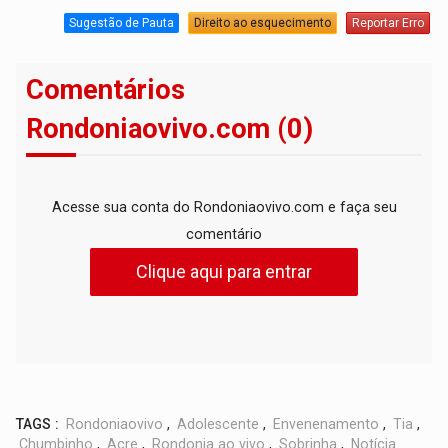
Sugestão de Pauta
Direito ao esquecimento
Reportar Erro
Comentários
Rondoniaovivo.com (0)
Acesse sua conta do Rondoniaovivo.com e faça seu
comentário
Clique aqui para entrar
TAGS :
Rondoniaovivo
,
Adolescente
,
Envenenamento
,
Tia
,
Chumbinho
,
Acre
,
Rondonia ao vivo
,
Sobrinha
,
Notícia