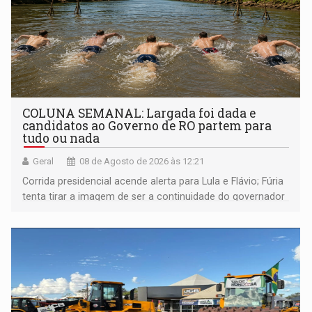
COLUNA SEMANAL: Largada foi dada e
candidatos ao Governo de RO partem para
tudo ou nada
Geral
08 de Agosto de 2026 às 12:21
Corrida presidencial acende alerta para Lula e Flávio; Fúria
tenta tirar a imagem de ser a continuidade do governador
Marcos Rocha; ex-prefeito Hildon Chaves parece ainda
não ter entrado no modo eleição; ABAV faz evento em
Porto Velho