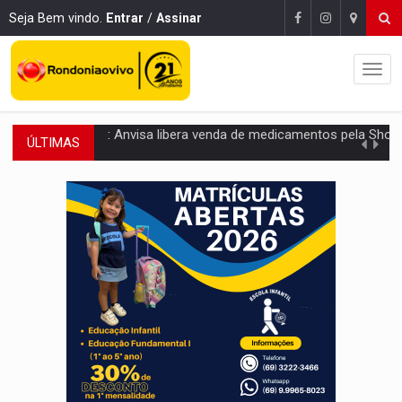
Seja Bem vindo.
Entrar
/
Assinar
ÚLTIMAS
MAIS RIGOR:
Nova lei endurece punição por abuso sexual contra crian
POLUIÇÃO E RISCOS:
Retirada de fiação irregular avança no país e em PVH p
VÍDEO:
Armado com machado, homem ameaça matar sobrinha grávida e com
TRIBUNAL DO CRIME:
Homem é espancado por facção criminosa 
VÍDEO:
Perseguição é registrada no shopping após colombiana furtar ce
LUDOPATIA:
Apostas online começam a afetar produtividade e rotina
REFLORESTAMENTO:
Plantar árvores não será mais suficiente para comprov
OVNIS NA LUA:
Cientistas alertam para possível base secreta no satélite n