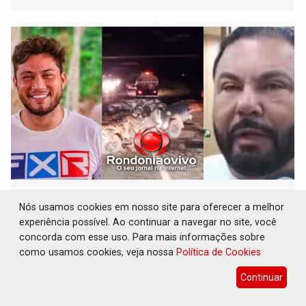
'XANDY DO MOTOCROSS': Pai morre em
acidente na BR-364 duas semanas após
Nós usamos cookies em nosso site para oferecer a melhor
condenação do matador do filho
experiência possível. Ao continuar a navegar no site, você
concorda com esse uso. Para mais informações sobre
Polícia
08 de Agosto de 2026 às 14:07
como usamos cookies, veja nossa
Política de Cookies
Em 23 de julho de 2026, o réu Matheus Vitor Uliana do
Nascimento foi julgado e condenado pelo júri popular
Continuar