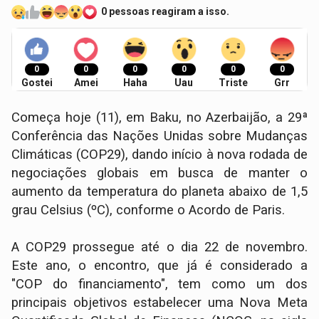
0 pessoas reagiram a isso.
0
0
0
0
0
0
Gostei
Amei
Haha
Uau
Triste
Grr
Começa hoje (11), em Baku, no Azerbaijão, a 29ª
Conferência das Nações Unidas sobre Mudanças
Climáticas (COP29), dando início à nova rodada de
negociações globais em busca de manter o
aumento da temperatura do planeta abaixo de 1,5
grau Celsius (ºC), conforme o Acordo de Paris.
A COP29 prossegue até o dia 22 de novembro.
Este ano, o encontro, que já é considerado a
"COP do financiamento", tem como um dos
principais objetivos estabelecer uma Nova Meta