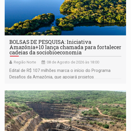
BOLSAS DE PESQUISA: Iniciativa
Amazônia+10 lança chamada para fortalecer
cadeias da sociobioeconomia
Região Norte
08 de Agosto de 2026 às 18:00
Edital de R$ 107 milhões marca o início do Programa
Desafios da Amazônia, que apoiará projetos
desenvolvidos por redes de pesquisa e inovação. A
submissão de pré-propostas poderá ser feita até 1º de
setembro