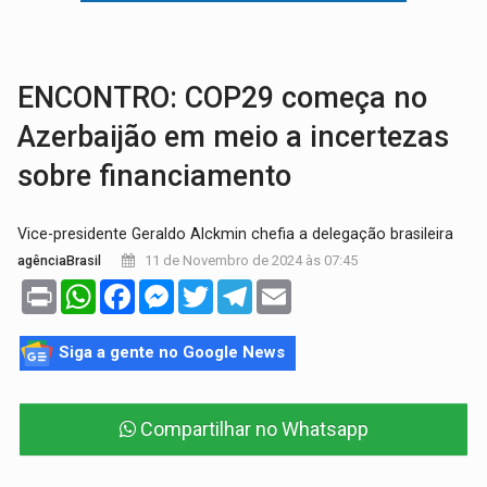
VÍDEO:
Armado com machado, homem ameaça matar sobrinha grávida e com
TRIBUNAL DO CRIME:
Homem é espancado por facção criminosa 
ENCONTRO: COP29 começa no
Azerbaijão em meio a incertezas
sobre financiamento
Vice-presidente Geraldo Alckmin chefia a delegação brasileira
11 de Novembro de 2024 às 07:45
agênciaBrasil
Print
WhatsApp
Facebook
Messenger
Twitter
Telegram
Email
Siga a gente no Google News
Compartilhar no Whatsapp