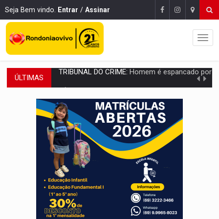
Seja Bem vindo.
Entrar
/
Assinar
ÚLTIMAS
VÍDEO:
Perseguição é registrada no shopping após colombiana furtar ce
LUDOPATIA:
Apostas online começam a afetar produtividade e rotina
REFLORESTAMENTO:
Plantar árvores não será mais suficiente para comprov
OVNIS NA LUA:
Cientistas alertam para possível base secreta no satélite n
ACABOU COM PEUGEOT:
Incêndio destrói carro que era rebocado para oficina no
VÍDEO:
Ladrão é filmado furtando moto na frente do bar 
BOLSAS DE PESQUISA:
Iniciativa Amazônia+10 lança chamada para fortalecer cadeia
MATERIAL:
Brasil tem grandes reservas de urânio, mas produz pouco e impo