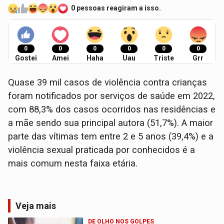
0 pessoas reagiram a isso.
0
0
0
0
0
0
Gostei
Amei
Haha
Uau
Triste
Grr
Quase 39 mil casos de violência contra crianças
foram notificados por serviços de saúde em 2022,
com 88,3% dos casos ocorridos nas residências e
a mãe sendo sua principal autora (51,7%). A maior
parte das vítimas tem entre 2 e 5 anos (39,4%) e a
violência sexual praticada por conhecidos é a
mais comum nesta faixa etária.
Veja mais
DE OLHO NOS GOLPES