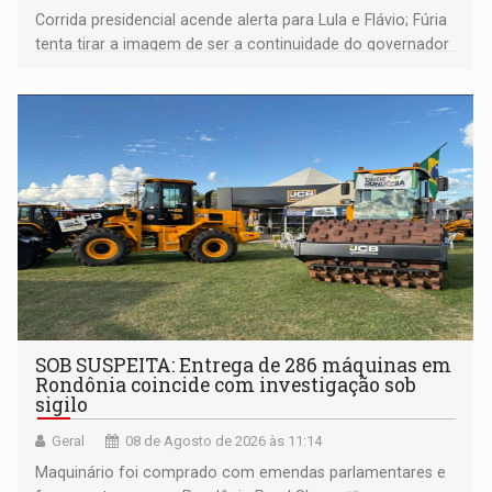
Corrida presidencial acende alerta para Lula e Flávio; Fúria
tenta tirar a imagem de ser a continuidade do governador
Marcos Rocha; ex-prefeito Hildon Chaves parece ainda
não ter entrado no modo eleição; ABAV faz evento em
Porto Velho
SOB SUSPEITA: Entrega de 286 máquinas em
Rondônia coincide com investigação sob
sigilo
Geral
08 de Agosto de 2026 às 11:14
Maquinário foi comprado com emendas parlamentares e