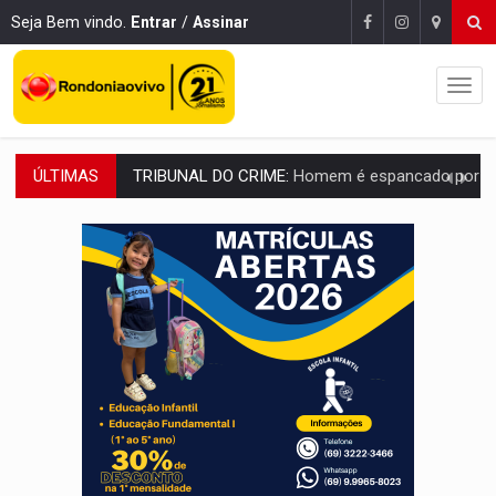
Seja Bem vindo.
Entrar
/
Assinar
ÚLTIMAS
VÍDEO:
Perseguição é registrada no shopping após colombiana furtar ce
LUDOPATIA:
Apostas online começam a afetar produtividade e rotina
REFLORESTAMENTO:
Plantar árvores não será mais suficiente para comprov
OVNIS NA LUA:
Cientistas alertam para possível base secreta no satélite n
ACABOU COM PEUGEOT:
Incêndio destrói carro que era rebocado para oficina no
VÍDEO:
Ladrão é filmado furtando moto na frente do bar 
BOLSAS DE PESQUISA:
Iniciativa Amazônia+10 lança chamada para fortalecer cadeia
MATERIAL:
Brasil tem grandes reservas de urânio, mas produz pouco e impo