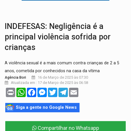
VÍDEO:
Armado com machado, homem ameaça matar sobrinha grávida e com
TRIBUNAL DO CRIME:
Homem é espancado por facção criminosa 
INDEFESAS: Negligência é a
principal violência sofrida por
crianças
A violência sexual é a mais comum contra crianças de 2 a 5
anos, cometida por conhecidos na casa da vítima
16 de Março de 2025 às 07:30
Agência Bori
Atualizada em : 17 de Março de 2025 às 06:58
Print
WhatsApp
Facebook
Messenger
Twitter
Telegram
Email
Siga a gente no Google News
Compartilhar no Whatsapp